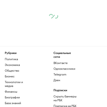
Рубрики
Социальные
сети
Политика
ВКонтакте
Экономика
Одноклассники
Общество
Telegram
Бизнес
Дзен
Технологии и
медиа
Финансы
Подписки
Скрыть баннеры
Биографии
на РБК
База знаний
Подписка на РБК