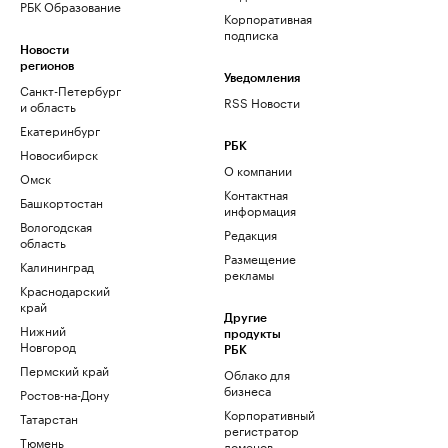
РБК Образование
Корпоративная
подписка
Новости
регионов
Уведомления
Санкт-Петербург
RSS Новости
и область
Екатеринбург
РБК
Новосибирск
О компании
Омск
Контактная
Башкортостан
информация
Вологодская
Редакция
область
Размещение
Калининград
рекламы
Краснодарский
край
Другие
Нижний
продукты
Новгород
РБК
Пермский край
Облако для
бизнеса
Ростов-на-Дону
Корпоративный
Татарстан
регистратор
Тюмень
доменов