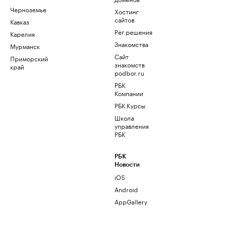
Черноземье
Хостинг
сайтов
Кавказ
Рег.решения
Карелия
Знакомства
Мурманск
Сайт
Приморский
знакомств
край
podbor.ru
РБК
Компании
РБК Курсы
Школа
управления
РБК
РБК
Новости
iOS
Android
AppGallery