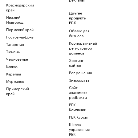
Краснодарский
край
Другие
Нижний
продукты
Новгород
РБК
Пермский край
Облако для
бизнеса
Ростов-на-Дону
Корпоративный
Татарстан
регистратор
Тюмень
доменов
Черноземье
Хостинг
сайтов
Кавказ
Рег.решения
Карелия
Знакомства
Мурманск
Сайт
Приморский
знакомств
край
podbor.ru
РБК
Компании
РБК Курсы
Школа
управления
РБК