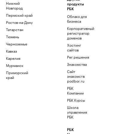
Нижний
продукты
Новгород
РБК
Пермский край
Облако для
бизнеса
Ростов-на-Дону
Корпоративный
Татарстан
регистратор
Тюмень
доменов
Черноземье
Хостинг
сайтов
Кавказ
Рег.решения
Карелия
Знакомства
Мурманск
Сайт
Приморский
знакомств
край
podbor.ru
РБК
Компании
РБК Курсы
Школа
управления
РБК
РБК