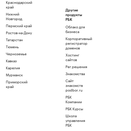
Краснодарский
край
Другие
Нижний
продукты
Новгород
РБК
Пермский край
Облако для
бизнеса
Ростов-на-Дону
Корпоративный
Татарстан
регистратор
Тюмень
доменов
Черноземье
Хостинг
сайтов
Кавказ
Рег.решения
Карелия
Знакомства
Мурманск
Сайт
Приморский
знакомств
край
podbor.ru
РБК
Компании
РБК Курсы
Школа
управления
РБК