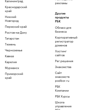
Калининград
рекламы
Краснодарский
край
Другие
Нижний
продукты
Новгород
РБК
Пермский край
Облако для
бизнеса
Ростов-на-Дону
Корпоративный
Татарстан
регистратор
Тюмень
доменов
Черноземье
Хостинг
сайтов
Кавказ
Рег.решения
Карелия
Знакомства
Мурманск
Сайт
Приморский
знакомств
край
podbor.ru
РБК
Компании
РБК Курсы
Школа
управления
РБК