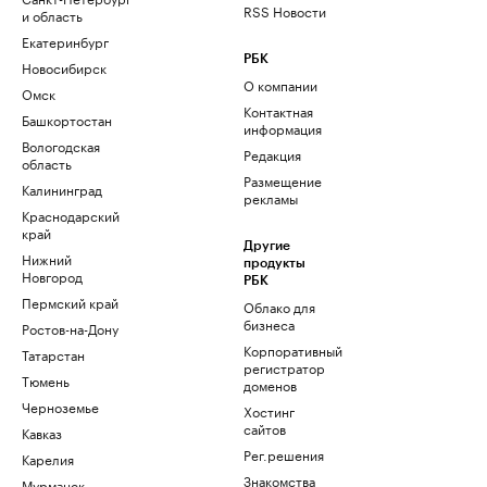
RSS Новости
и область
Екатеринбург
РБК
Новосибирск
О компании
Омск
Контактная
Башкортостан
информация
Вологодская
Редакция
область
Размещение
Калининград
рекламы
Краснодарский
край
Другие
Нижний
продукты
Новгород
РБК
Пермский край
Облако для
бизнеса
Ростов-на-Дону
Корпоративный
Татарстан
регистратор
Тюмень
доменов
Черноземье
Хостинг
сайтов
Кавказ
Рег.решения
Карелия
Знакомства
Мурманск