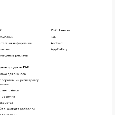
К
РБК Новости
компании
iOS
нтактная информация
Android
дакция
AppGallery
змещение рекламы
угие продукты РБК
лако для бизнеса
рпоративный регистратор
менов
стинг сайтов
г.решения
акомства
йт знакомств podbor.ru
К Компании