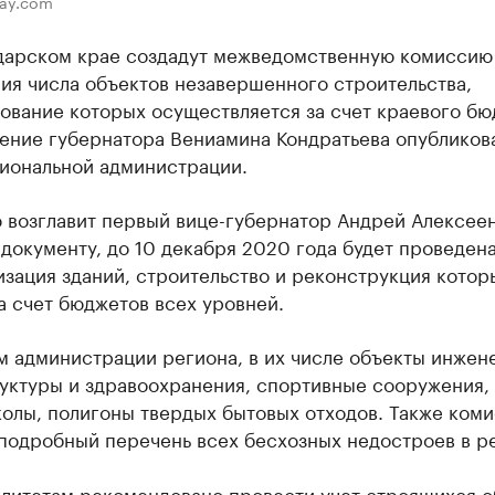
bay.com
дарском крае создадут межведомственную комиссию
ия числа объектов незавершенного строительства,
ование которых осуществляется за счет краевого бю
ение губернатора Вениамина Кондратьева опубликов
гиональной администрации.
 возглавит первый вице-губернатор Андрей Алексеен
документу, до 10 декабря 2020 года будет проведен
зация зданий, строительство и реконструкция котор
а счет бюджетов всех уровней.
м администрации региона, в их числе объекты инжен
уктуры и здравоохранения, спортивные сооружения,
олы, полигоны твердых бытовых отходов. Также ком
 подробный перечень всех бесхозных недостроев в р
литетам рекомендовано провести учет строящихся о