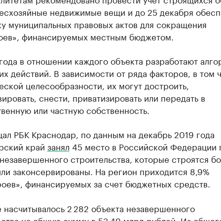
бесхозяйные недвижимые вещи и до 25 декабря обесп
ку муниципальных правовых актов для сокращения
оев», финансируемых местным бюджетом.
года в отношении каждого объекта разработают алго
х действий. В зависимости от ряда факторов, в том 
ской целесообразности, их могут достроить,
ировать, снести, приватизировать или передать в
венную или частную собственность.
ал РБК Краснодар, по данным на декабрь 2019 года
рский край
занял
45 место в Российской Федерации 
незавершенного строительства, которые строятся б
или законсервированы. На регион приходится 8,9%
роев», финансируемых за счет бюджетных средств.
е насчитывалось 2 282 объекта незавершенного
ства на общую сумму в 53,49 млрд рублей. Из общег