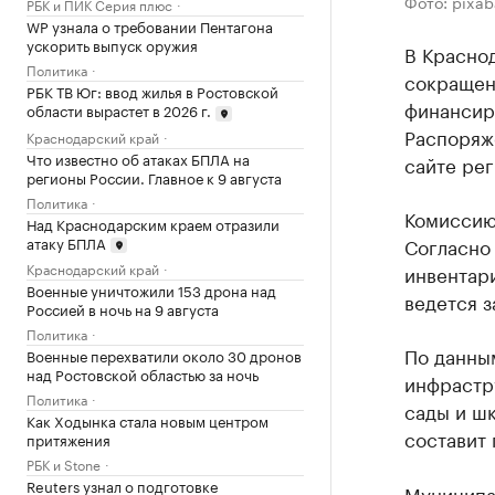
Фото: pixa
РБК и ПИК Серия плюс
WP узнала о требовании Пентагона
ускорить выпуск оружия
В Красно
Политика
сокращен
РБК ТВ Юг: ввод жилья в Ростовской
финансир
области вырастет в 2026 г.
Распоряж
Краснодарский край
Что известно об атаках БПЛА на
сайте ре
регионы России. Главное к 9 августа
Политика
Комиссию
Над Краснодарским краем отразили
атаку БПЛА
Согласно 
Краснодарский край
инвентари
Военные уничтожили 153 дрона над
ведется з
Россией в ночь на 9 августа
Политика
По данны
Военные перехватили около 30 дронов
над Ростовской областью за ночь
инфрастр
Политика
сады и шк
Как Ходынка стала новым центром
составит
притяжения
РБК и Stone
Reuters узнал о подготовке
Муниципа