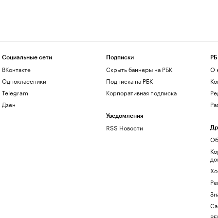
Социальные сети
Подписки
РБ
ВКонтакте
Скрыть баннеры на РБК
О 
Одноклассники
Подписка на РБК
Ко
Telegram
Корпоративная подписка
Ре
Дзен
Ра
Уведомления
RSS Новости
Др
Об
Ко
до
Хо
Ре
Зн
Са
РБ