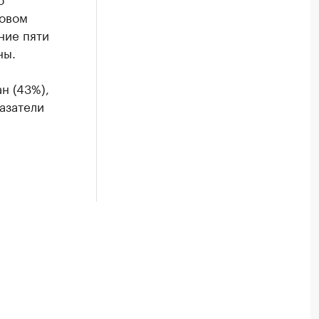
новом
ние пяти
ны.
н (43%),
азатели