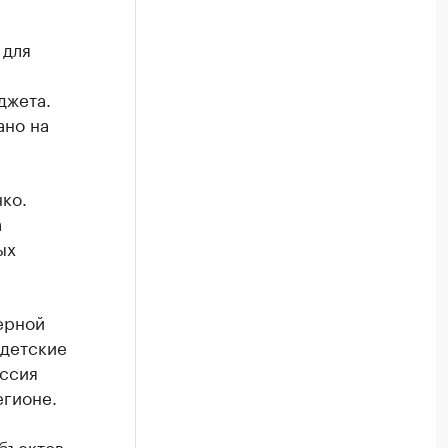
 для
джета.
ано на
ко.
а
ых
ерной
 детские
иссия
егионе.
бъектов,