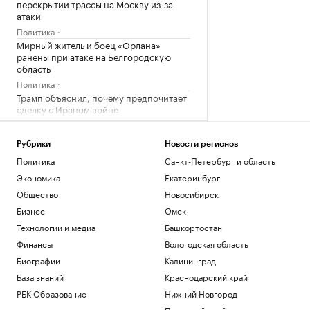
перекрытии трассы на Москву из-за
атаки
Политика
Мирный житель и боец «Орлана»
ранены при атаке на Белгородскую
область
Политика
Трамп объяснил, почему предпочитает
сделку с Ираном войне
Политика
Киев раскрыл «колоссальную сумму»
Рубрики
Новости регионов
бюджетной помощи от Запада с 2022
Политика
Санкт-Петербург и область
года
Политика
Экономика
Екатеринбург
Число закрытых за ночь российских
Общество
Новосибирск
аэропортов выросло до восьми
Бизнес
Омск
Политика
Технологии и медиа
Башкортостан
Финансы
Загрузить еще
Вологодская область
Биографии
Калининград
База знаний
Краснодарский край
РБК Образование
Нижний Новгород
Пермский край