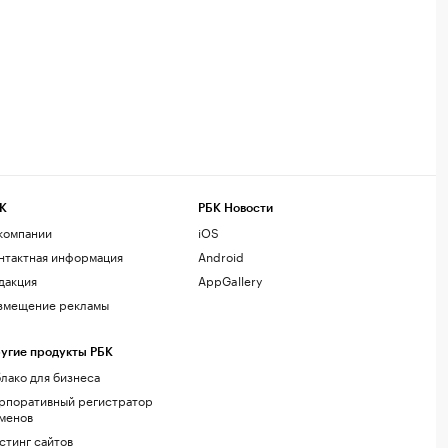
К
РБК Новости
компании
iOS
нтактная информация
Android
дакция
AppGallery
змещение рекламы
угие продукты РБК
лако для бизнеса
рпоративный регистратор
менов
стинг сайтов