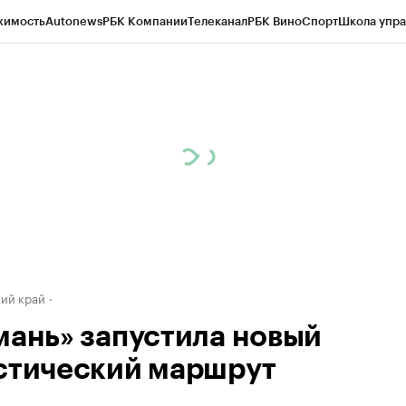
жимость
Autonews
РБК Компании
Телеканал
РБК Вино
Спорт
Школа упра
д
Стиль
Крипто
РБК Бизнес-среда
Дискуссионный клуб
Исследования
К
а контрагентов
Политика
Экономика
Бизнес
Технологии и медиа
Фина
ий край
мань» запустила новый
стический маршрут