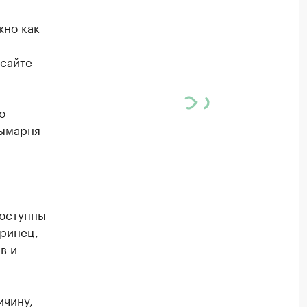
жно как
 сайте
о
дымарня
доступны
еринец,
в и
ичину,