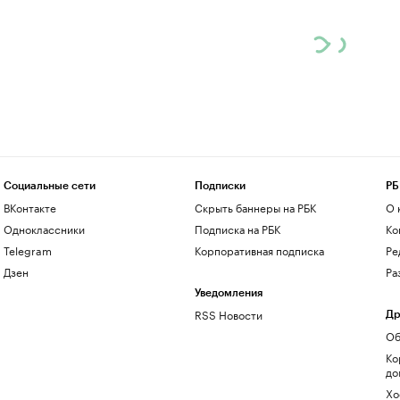
Социальные сети
Подписки
РБ
ВКонтакте
Скрыть баннеры на РБК
О 
Одноклассники
Подписка на РБК
Ко
Telegram
Корпоративная подписка
Ре
Дзен
Ра
Уведомления
RSS Новости
Др
Об
Ко
до
Хо