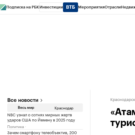
Подписка на РБК
Инвестиции
Мероприятия
Отрасли
Недви
РБК Курсы
РБК Life
Тренды
Визионеры
Национальные проекты
Горо
Газета
Спецпроекты СПб
Конференции СПб
Спецпроекты
Проверк
Краснодарск
Все новости
Краснодар
Весь мир
«Ата
NBC узнал о сотнях мирных жертв
ударов США по Йемену в 2025 году
тури
Политика
Зачем смартфону телеобъектив, 200