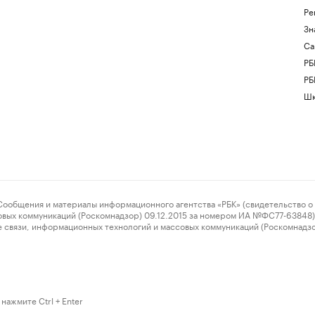
Ре
Зн
Са
РБ
РБ
Шк
ения и материалы информационного агентства «РБК» (свидетельство о 
овых коммуникаций (Роскомнадзор) 09.12.2015 за номером ИА №ФС77-63848) 
 связи, информационных технологий и массовых коммуникаций (Роскомнадз
нажмите Ctrl + Enter