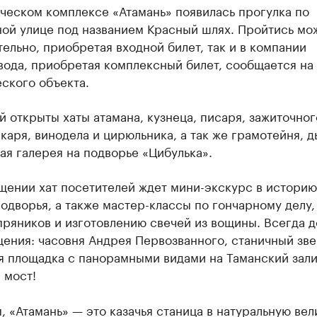
ческом комплексе «Атамань» появилась прогулка по
ной улице под названием Красный шлях. Пройтись мо
ельно, приобретая входной билет, так и в компании
ода, приобретая комплексный билет, сообщается на
ского объекта.
й открыты хаты атамана, кузнеца, писаря, зажиточног
екаря, винодела и цирюльника, а так же грамотейня, 
ая галерея на подворье «Цибулька».
щении хат посетителей ждет мини-экскурс в историю
одворья, а также мастер-классы по гончарному делу,
пряников и изготовлению свечей из вощины. Всегда 
ения: часовня Андрея Первозванного, станичный зв
я площадка с панорамными видами на Таманский зали
 мост!
 «Атамань» — это казачья станица в натуральную вел