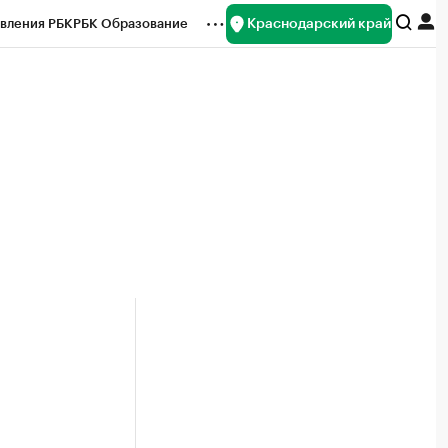
Краснодарский край
вления РБК
РБК Образование
редитные рейтинги
Франшизы
нсы
Рынок наличной валюты