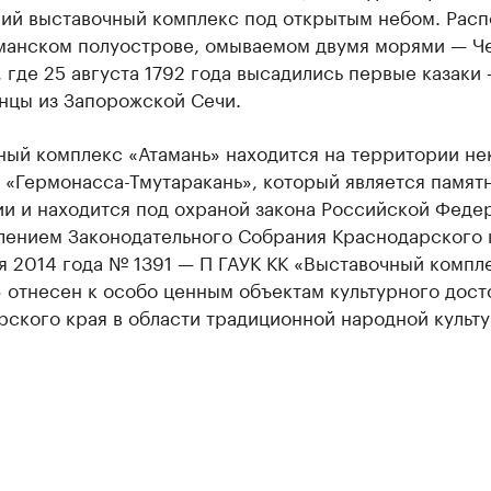
ий выставочный комплекс под открытым небом. Рас
аманском полуострове, омываемом двумя морями — Ч
 где 25 августа 1792 года высадились первые казаки
нцы из Запорожской Сечи.
ный комплекс «Атамань» находится на территории не
 «Гермонасса-Тмутаракань», который является памят
ии и находится под охраной закона Российской Феде
лением Законодательного Собрания Краснодарского 
я 2014 года № 1391 — П ГАУК КК «Выставочный компл
 отнесен к особо ценным объектам культурного дост
ского края в области традиционной народной культу