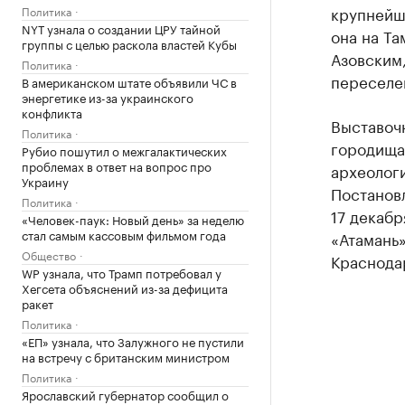
крупнейш
Политика
NYT узнала о создании ЦРУ тайной
она на Т
группы с целью раскола властей Кубы
Азовским,
Политика
переселе
В американском штате объявили ЧС в
энергетике из-за украинского
конфликта
Выставоч
Политика
городища
Рубио пошутил о межгалактических
проблемах в ответ на вопрос про
археолог
Украину
Постанов
Политика
17 декабр
«Человек-паук: Новый день» за неделю
стал самым кассовым фильмом года
«Атамань»
Общество
Краснодар
WP узнала, что Трамп потребовал у
Хегсета объяснений из-за дефицита
ракет
Политика
«ЕП» узнала, что Залужного не пустили
на встречу с британским министром
Политика
Ярославский губернатор сообщил о