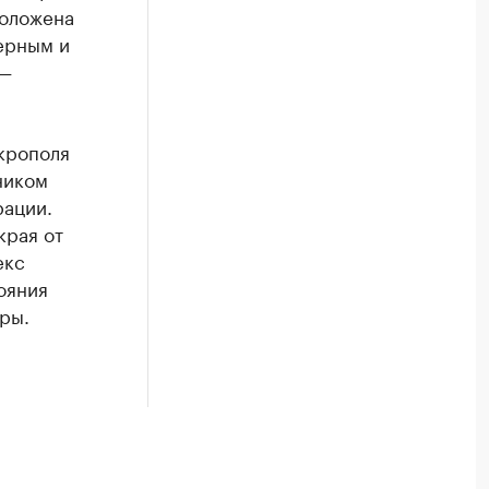
положена
ерным и
 —
крополя
ником
рации.
края от
екс
ояния
ры.