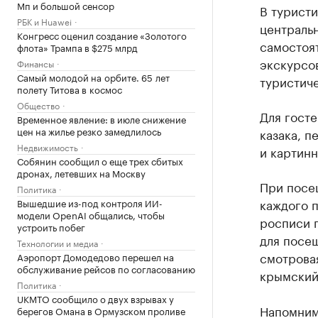
Мп и большой сенсор
В туристи
РБК и Huawei
централь
Конгресс оценил создание «Золотого
самостоят
флота» Трампа в $275 млрд
экскурсов
Финансы
Самый молодой на орбите. 65 лет
туристиче
полету Титова в космос
Общество
Для госте
Временное явление: в июле снижение
цен на жилье резко замедлилось
казака, п
Недвижимость
и картинн
Собянин сообщил о еще трех сбитых
дронах, летевших на Москву
При посе
Политика
каждого п
Вышедшие из-под контроля ИИ-
модели OpenAI общались, чтобы
росписи 
устроить побег
для посещ
Технологии и медиа
смотрова
Аэропорт Домодедово перешел на
обслуживание рейсов по согласованию
крымский
Политика
UKMTO сообщило о двух взрывах у
Напомним,
берегов Омана в Ормузском проливе