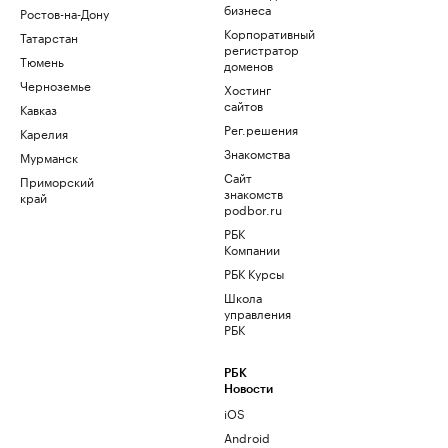
бизнеса
Ростов-на-Дону
Корпоративный
Татарстан
регистратор
Тюмень
доменов
Черноземье
Хостинг
сайтов
Кавказ
Рег.решения
Карелия
Знакомства
Мурманск
Сайт
Приморский
знакомств
край
podbor.ru
РБК
Компании
РБК Курсы
Школа
управления
РБК
РБК
Новости
iOS
Android