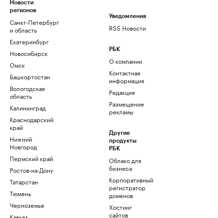
Новости
регионов
Уведомления
Санкт-Петербург
RSS Новости
и область
Екатеринбург
РБК
Новосибирск
О компании
Омск
Контактная
Башкортостан
информация
Вологодская
Редакция
область
Размещение
Калининград
рекламы
Краснодарский
край
Другие
Нижний
продукты
Новгород
РБК
Пермский край
Облако для
бизнеса
Ростов-на-Дону
Корпоративный
Татарстан
регистратор
Тюмень
доменов
Черноземье
Хостинг
сайтов
Кавказ