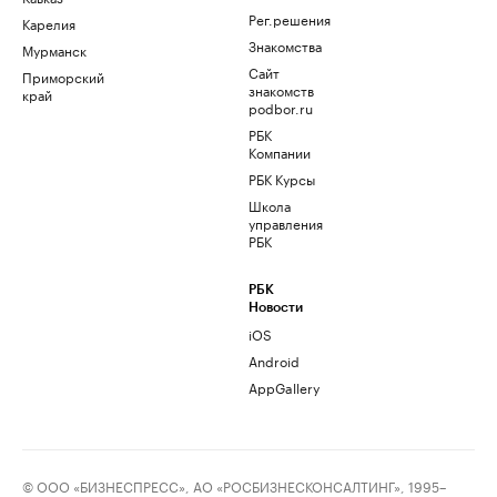
Рег.решения
Карелия
Знакомства
Мурманск
Сайт
Приморский
знакомств
край
podbor.ru
РБК
Компании
РБК Курсы
Школа
управления
РБК
РБК
Новости
iOS
Android
AppGallery
© ООО «БИЗНЕСПРЕСС», АО «РОСБИЗНЕСКОНСАЛТИНГ», 1995–