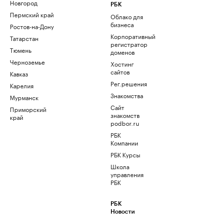
Новгород
РБК
Пермский край
Облако для
бизнеса
Ростов-на-Дону
Корпоративный
Татарстан
регистратор
Тюмень
доменов
Черноземье
Хостинг
сайтов
Кавказ
Рег.решения
Карелия
Знакомства
Мурманск
Сайт
Приморский
знакомств
край
podbor.ru
РБК
Компании
РБК Курсы
Школа
управления
РБК
РБК
Новости