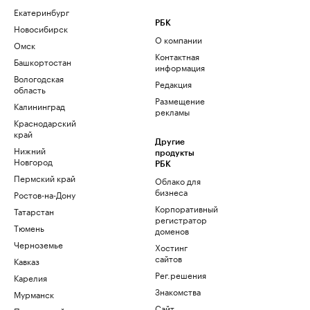
Екатеринбург
РБК
Новосибирск
О компании
Омск
Контактная
Башкортостан
информация
Вологодская
Редакция
область
Размещение
Калининград
рекламы
Краснодарский
край
Другие
Нижний
продукты
Новгород
РБК
Пермский край
Облако для
бизнеса
Ростов-на-Дону
Корпоративный
Татарстан
регистратор
Тюмень
доменов
Черноземье
Хостинг
сайтов
Кавказ
Рег.решения
Карелия
Знакомства
Мурманск
Сайт