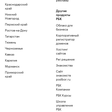
Краснодарский
край
Другие
Нижний
продукты
Новгород
РБК
Пермский край
Облако для
бизнеса
Ростов-на-Дону
Корпоративный
Татарстан
регистратор
Тюмень
доменов
Черноземье
Хостинг
сайтов
Кавказ
Рег.решения
Карелия
Знакомства
Мурманск
Сайт
Приморский
знакомств
край
podbor.ru
РБК
Компании
РБК Курсы
Школа
управления
РБК