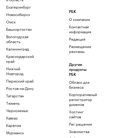
Екатеринбург
РБК
Новосибирск
О компании
Омск
Контактная
Башкортостан
информация
Вологодская
Редакция
область
Размещение
Калининград
рекламы
Краснодарский
край
Другие
Нижний
продукты
Новгород
РБК
Пермский край
Облако для
бизнеса
Ростов-на-Дону
Корпоративный
Татарстан
регистратор
Тюмень
доменов
Черноземье
Хостинг
сайтов
Кавказ
Рег.решения
Карелия
Знакомства
Мурманск