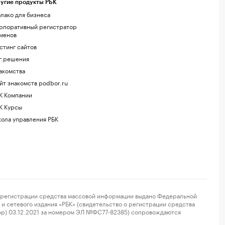
угие продукты РБК
лако для бизнеса
рпоративный регистратор
менов
стинг сайтов
г.решения
акомства
йт знакомств podbor.ru
К Компании
К Курсы
ола управления РБК
регистрации средства массовой информации выдано Федеральной
и сетевого издания «РБК» (свидетельство о регистрации средства
ор) 03.12.2021 за номером ЭЛ №ФС77-82385) сопровождаются