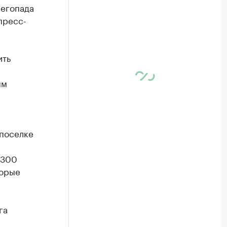
негопада
пресс-
ить
ым
 поселке
 300
торые
га