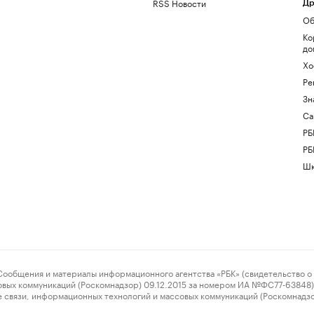
RSS Новости
Др
Об
Ко
до
Хо
Ре
Зн
Са
РБ
РБ
Шк
ения и материалы информационного агентства «РБК» (свидетельство о 
овых коммуникаций (Роскомнадзор) 09.12.2015 за номером ИА №ФС77-63848) 
 связи, информационных технологий и массовых коммуникаций (Роскомнадз