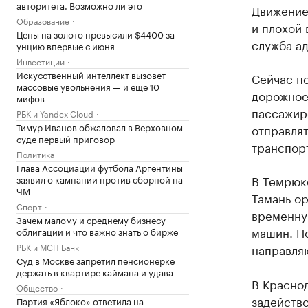
авторитета. Возможно ли это
Движение
Образование
и плохой 
Цены на золото превысили $4400 за
служба а
унцию впервые с июня
Инвестиции
Искусственный интеллект вызовет
Сейчас п
массовые увольнения — и еще 10
дорожное
мифов
пассажир
РБК и Yandex Cloud
Тимур Иванов обжаловал в Верховном
отправлят
суде первый приговор
транспор
Политика
Глава Ассоциации футбола Аргентины
В Темрюк
заявил о кампании против сборной на
ЧМ
Тамань ор
Спорт
временну
Зачем малому и среднему бизнесу
машин. П
облигации и что важно знать о бирже
РБК и МСП Банк
направля
Суд в Москве запретил пенсионерке
держать в квартире каймана и удава
В Краснод
Общество
задейств
Партия «Яблоко» ответила на