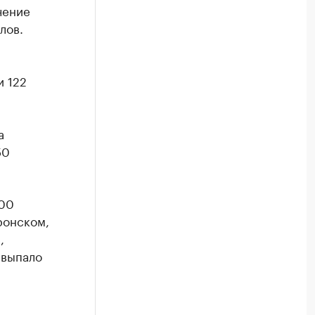
чение
лов.
и 122
а
50
100
ронском,
,
 выпало