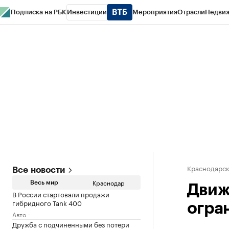
Подписка на РБК
Инвестиции
Мероприятия
Отрасли
Недви
РБК Курсы
РБК Life
Тренды
Визионеры
Национальные проекты
Горо
Газета
Спецпроекты СПб
Конференции СПб
Спецпроекты
Проверк
Краснодарск
Все новости
Краснодар
Весь мир
Движ
В России стартовали продажи
гибридного Tank 400
огра
Авто
Дружба с подчиненными без потери