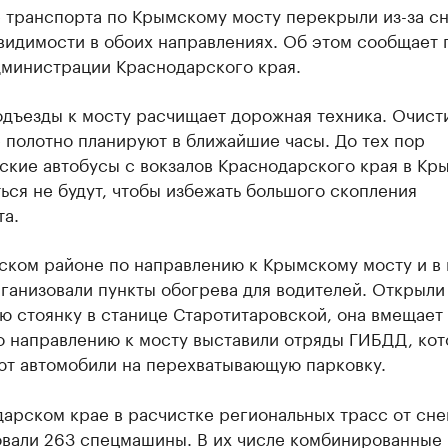
 транспорта по Крымскому мосту перекрыли из-за с
видимости в обоих направлениях. Об этом сообщает 
дминистрации Краснодарского края.
одъезды к мосту расчищает дорожная техника. Очист
 полотно планируют в ближайшие часы. До тех пор
ские автобусы с вокзалов Краснодарского края в Кр
ься не будут, чтобы избежать большого скопления
та.
ском районе по направлению к Крымскому мосту и в
ганизовали пункты обогрева для водителей. Открыли
ю стоянку в станице Старотитаровской, она вмещает
о направлению к мосту выставили отряды ГИБДД, ко
ют автомобили на перехватывающую парковку.
арском крае в расчистке региональных трасс от сне
овали 263 спецмашины. В их числе комбинированные