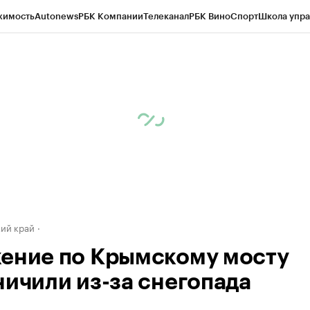
жимость
Autonews
РБК Компании
Телеканал
РБК Вино
Спорт
Школа упра
д
Стиль
Крипто
РБК Бизнес-среда
Дискуссионный клуб
Исследования
К
а контрагентов
Политика
Экономика
Бизнес
Технологии и медиа
Фина
ий край
ение по Крымскому мосту
ничили из-за снегопада