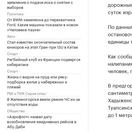
заявление о подаче иска о снятии с
дорожные
выборов
суток изр
Политика
От BWM-хамелеона до перехватчика
Ford. Какие машины показали в новом
По данным
«Человеке-пауке»
останово
Авто
единицы 
Стал известен окончательный состав
юниоров на этап Гран-при ISU в Китае
Спорт
Как сообщ
Регбийный клуб из Франции подвергся
налипани
кибератаке
человек, 
Спорт
Жизнь с видом на пруд или реку:
подборка жилья у набережных и
В предго
пляжей
сантимет
РБК и ПИК Серия плюс
В Железногорске ввели режим ЧС из-за
Хадыженс
отсутствия воды
Туапсинс
Общество
до 1 метр
«Аэрофлот» назвал дату
возобновления ежедневных рейсов в
Абу-Даби