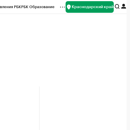
Краснодарский край
вления РБК
РБК Образование
редитные рейтинги
Франшизы
нсы
Рынок наличной валюты