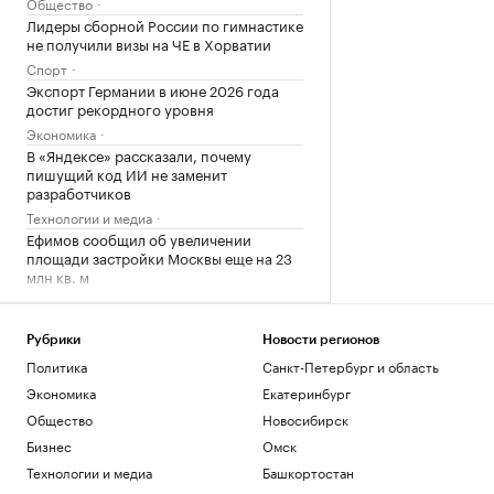
Общество
Лидеры сборной России по гимнастике
не получили визы на ЧЕ в Хорватии
Спорт
Экспорт Германии в июне 2026 года
достиг рекордного уровня
Экономика
В «Яндексе» рассказали, почему
пишущий код ИИ не заменит
разработчиков
Технологии и медиа
Ефимов сообщил об увеличении
площади застройки Москвы еще на 23
млн кв. м
Экономика
Экс-главу Popcorn Books приговорили
к четырем годам условно
Рубрики
Новости регионов
Общество
Политика
Санкт-Петербург и область
Экономика
Екатеринбург
Загрузить еще
Общество
Новосибирск
Бизнес
Омск
Технологии и медиа
Башкортостан