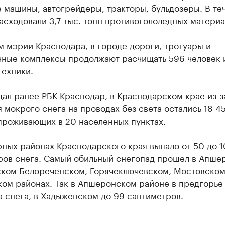
 машины, автогрейдеры, тракторы, бульдозеры. В те
асходовали 3,7 тыс. тонн противогололедных материа
 мэрии Краснодара, в городе дороги, тротуары и
чные комплексы продолжают расчищать 596 человек 
техники.
ал ранее РБК Краснодар, в Краснодарском крае из-з
я мокрого снега на проводах
без света остались
18 4
проживающих в 20 населенных пунктах.
рных районах Краснодарского края
выпало
от 50 до 
ров снега. Самый обильный снегопад прошел в Апше
ком Белореченском, Горячеключевском, Мостовском
ком районах. Так в Апшеронском районе в предгорье
а снега, в Хадыженском до 99 сантиметров.