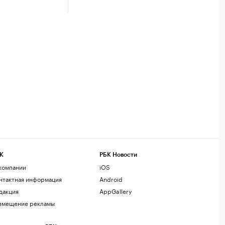
К
РБК Новости
компании
iOS
нтактная информация
Android
дакция
AppGallery
змещение рекламы