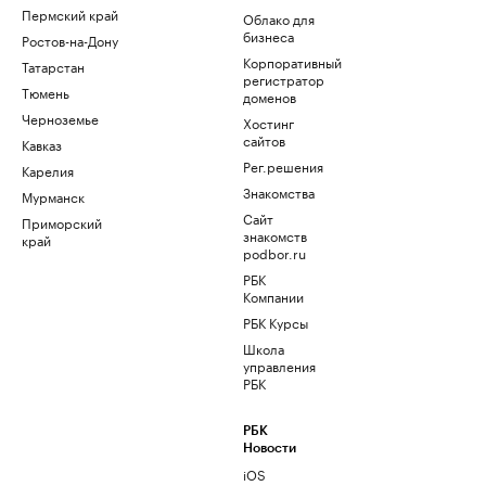
Пермский край
Облако для
бизнеса
Ростов-на-Дону
Корпоративный
Татарстан
регистратор
Тюмень
доменов
Черноземье
Хостинг
сайтов
Кавказ
Рег.решения
Карелия
Знакомства
Мурманск
Сайт
Приморский
знакомств
край
podbor.ru
РБК
Компании
РБК Курсы
Школа
управления
РБК
РБК
Новости
iOS