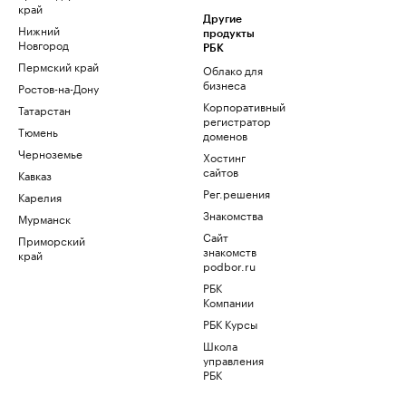
край
Другие
Нижний
продукты
Новгород
РБК
Пермский край
Облако для
бизнеса
Ростов-на-Дону
Корпоративный
Татарстан
регистратор
Тюмень
доменов
Черноземье
Хостинг
сайтов
Кавказ
Рег.решения
Карелия
Знакомства
Мурманск
Сайт
Приморский
знакомств
край
podbor.ru
РБК
Компании
РБК Курсы
Школа
управления
РБК