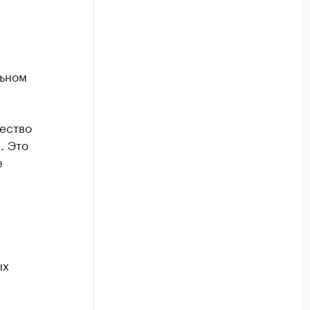
льном
щество
. Это
е
ых