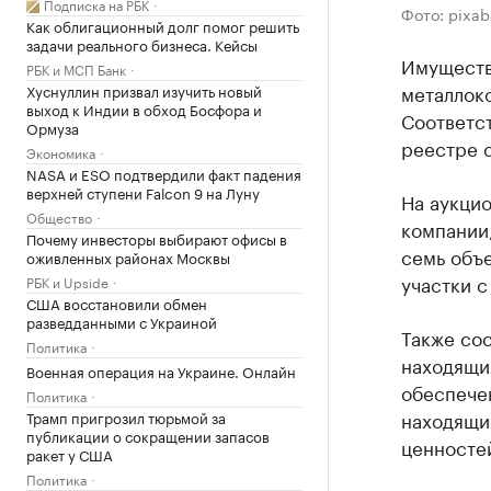
Подписка на РБК
Фото: pixa
Как облигационный долг помог решить
задачи реального бизнеса. Кейсы
Имуществ
РБК и МСП Банк
металлоко
Хуснуллин призвал изучить новый
выход к Индии в обход Босфора и
Соответс
Ормуза
реестре с
Экономика
NASA и ESO подтвердили факт падения
верхней ступени Falcon 9 на Луну
На аукцио
Общество
компании,
Почему инвесторы выбирают офисы в
семь объ
оживленных районах Москвы
участки с
РБК и Upside
США восстановили обмен
разведданными с Украиной
Также сос
Политика
находящих
Военная операция на Украине. Онлайн
обеспече
Политика
находящи
Трамп пригрозил тюрьмой за
публикации о сокращении запасов
ценностей
ракет у США
Политика