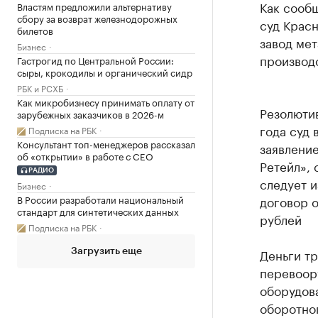
Как сооб
Властям предложили альтернативу
сбору за возврат железнодорожных
суд Крас
билетов
завод мет
Бизнес
производс
Гастрогид по Центральной России:
сыры, крокодилы и органический сидр
РБК и РСХБ
Как микробизнесу принимать оплату от
Резолюти
зарубежных заказчиков в 2026-м
года суд 
Подписка на РБК
Консультант топ-менеджеров рассказал
заявлени
об «открытии» в работе с CEO
Ретейл», 
РАДИО
следует и
Бизнес
В России разработали национальный
договор о
стандарт для синтетических данных
рублей
Подписка на РБК
Деньги тр
Загрузить еще
перевоор
оборудов
оборотног