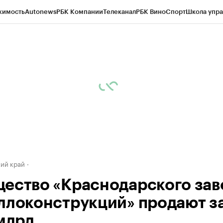
жимость
Autonews
РБК Компании
Телеканал
РБК Вино
Спорт
Школа упра
д
Стиль
Крипто
РБК Бизнес-среда
Дискуссионный клуб
Исследования
К
а контрагентов
Политика
Экономика
Бизнес
Технологии и медиа
Фина
ий край
ество «Краснодарского зав
ллоконструкций» продают з
 млрд