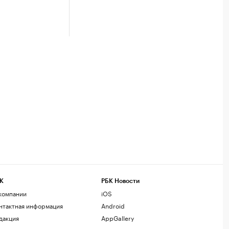
К
РБК Новости
компании
iOS
нтактная информация
Android
дакция
AppGallery