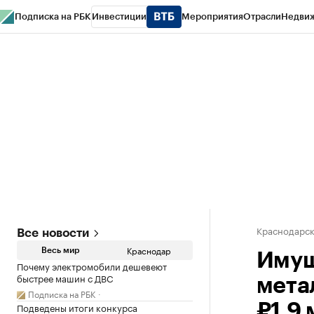
Подписка на РБК
Инвестиции
Мероприятия
Отрасли
Недви
РБК Курсы
РБК Life
Тренды
Визионеры
Национальные проекты
Горо
Газета
Спецпроекты СПб
Конференции СПб
Спецпроекты
Проверк
Краснодарск
Все новости
Краснодар
Весь мир
Имущ
Почему электромобили дешевеют
быстрее машин с ДВС
мета
Подписка на РБК
Подведены итоги конкурса
₽1,9