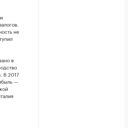
 и
алогов.
ность не
тупил
вано в
водство
. В 2017
ибыль —
кой
италия