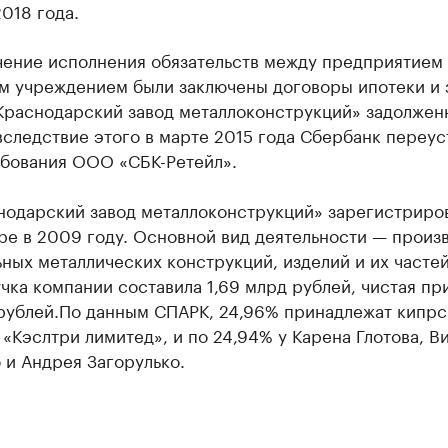
018 года.
чение исполнения обязательств между предприятием
м учреждением были заключены договоры ипотеки и з
Краснодарский завод металлоконструкций» задолжен
вследствие этого в марте 2015 года Сбербанк переус
ебования ООО «СБК-Ретейл».
нодарский завод металлоконструкций» зарегистриро
ре в 2009 году. Основной вид деятельности — произ
ных металлических конструкций, изделий и их частей
чка компании составила 1,69 млрд рублей, чистая пр
 рублей.По данным СПАРК, 24,96% принадлежат кипрс
«Кэслтри лимитед», и по 24,94% у Карена Глотова, В
 и Андрея Загорулько.