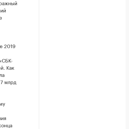
тражный
кий
е
е 2019
«СБК-
й. Как
ла
17 млрд
му
ния
конца