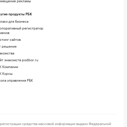
змещение рекламы
угие продукты РБК
лако для бизнеса
рпоративный регистратор
менов
стинг сайтов
г.решения
акомства
йт знакомств podbor.ru
К Компании
К Курсы
ола управления РБК
регистрации средства массовой информации выдано Федеральной