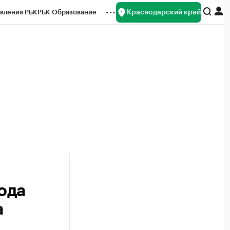
Краснодарский край
вления РБК
РБК Образование
редитные рейтинги
Франшизы
нсы
Рынок наличной валюты
ода
а