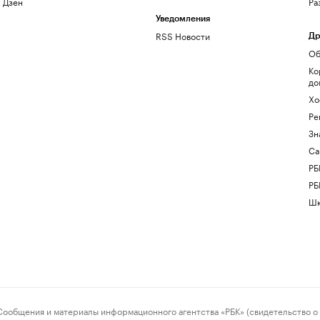
Дзен
Ра
Уведомления
RSS Новости
Др
Об
Ко
до
Хо
Ре
Зн
Са
РБ
РБ
Шк
ения и материалы информационного агентства «РБК» (свидетельство о 