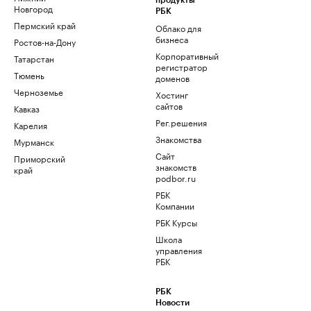
продукты
Новгород
РБК
Пермский край
Облако для
бизнеса
Ростов-на-Дону
Корпоративный
Татарстан
регистратор
Тюмень
доменов
Черноземье
Хостинг
сайтов
Кавказ
Рег.решения
Карелия
Знакомства
Мурманск
Сайт
Приморский
знакомств
край
podbor.ru
РБК
Компании
РБК Курсы
Школа
управления
РБК
РБК
Новости