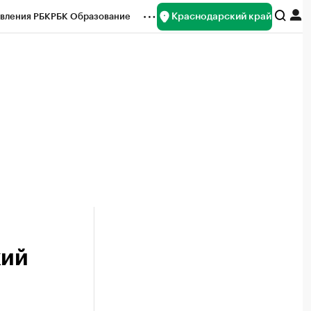
Краснодарский край
вления РБК
РБК Образование
редитные рейтинги
Франшизы
нсы
Рынок наличной валюты
кий