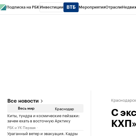
Подписка на РБК
Инвестиции
Мероприятия
Отрасли
Недви
РБК Курсы
РБК Life
Тренды
Визионеры
Национальные проекты
Горо
Газета
Спецпроекты СПб
Конференции СПб
Спецпроекты
Проверк
Краснодарск
Все новости
Краснодар
Весь мир
С эк
Киты, тундра и космические пейзажи:
зачем ехать в восточную Арктику
КХП»
РБК и УК Первая
Ураганный ветер и эвакуация. Кадры