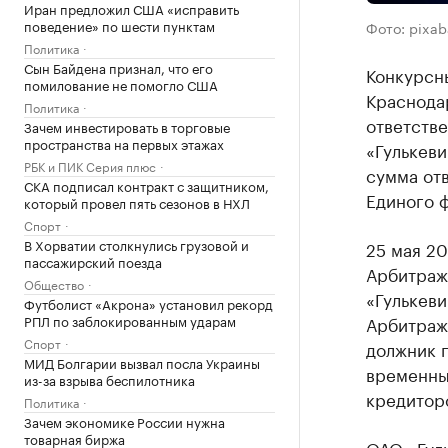
Иран предложил США «исправить
поведение» по шести пунктам
Фото: pixa
Политика
Сын Байдена признал, что его
Конкурсн
помилование не помогло США
Краснода
Политика
ответств
Зачем инвестировать в торговые
пространства на первых этажах
«Гулькев
РБК и ПИК Серия плюс
сумма отв
СКА подписал контракт с защитником,
Единого 
который провел пять сезонов в НХЛ
Спорт
В Хорватии столкнулись грузовой и
25 мая 2
пассажирский поезда
Арбитраж
Общество
«Гулькев
Футболист «Акрона» установил рекорд
РПЛ по заблокированным ударам
Арбитражн
Спорт
должник 
МИД Болгарии вызвал посла Украины
временны
из-за взрыва беспилотника
кредиторс
Политика
Зачем экономике России нужна
товарная биржа
ОАО «Гул