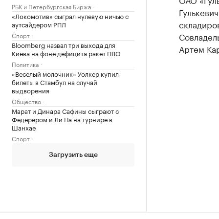
РБК и Петербургская Биржа
Гулькевич
«Локомотив» сыграл нулевую ничью с
складиров
аутсайдером РПЛ
Совладел
Спорт
Bloomberg назвал три выхода для
Артем Ка
Киева на фоне дефицита ракет ПВО
Политика
«Веселый молочник» Уолкер купил
билеты в Стамбул на случай
выдворения
Общество
Марат и Динара Сафины сыграют с
Федерером и Ли На на турнире в
Шанхае
Спорт
Загрузить еще