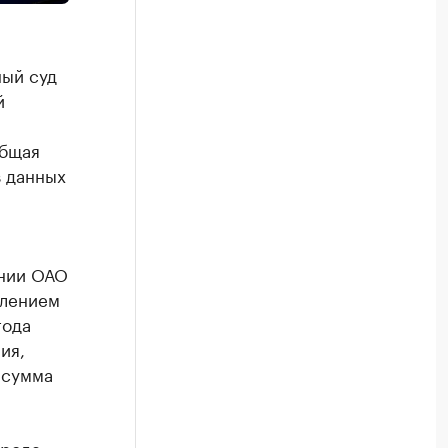
ый суд
й
Общая
з данных
ании ОАО
елением
года
ия,
 сумма
ороде