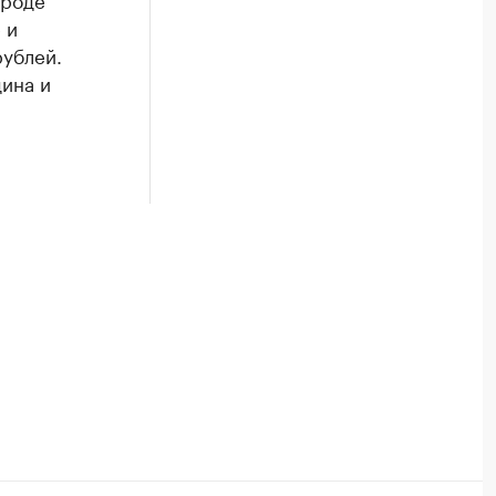
 и
рублей.
ина и