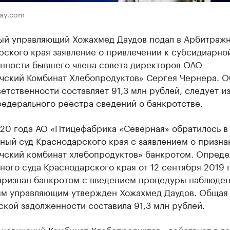
bay.com
ый управляющий Хожахмед Даудов подал в Арбитражн
рского края заявление о привлечении к субсидиарно
енности бывшего члена совета директоров ОАО
ичский Комбинат Хлебопродуктов» Сергея Чернера. 
етственности составляет 91,3 млн рублей, следует и
федерального реестра сведений о банкротстве.
020 года АО «Птицефабрика «Северная» обратилось в
ный суд Краснодарского края с заявлением о призн
ичский комбинат хлебопродуктов» банкротом. Опред
ого суда Краснодарского края от 12 сентября 2019 
признан банкротом с введением процедуры наблюден
м управляющим утвержден Хожахмед Даудов. Общая
кой задолженности составила 91,3 млн рублей.
ькевичский Комбинат Хлебопродуктов» действует в г