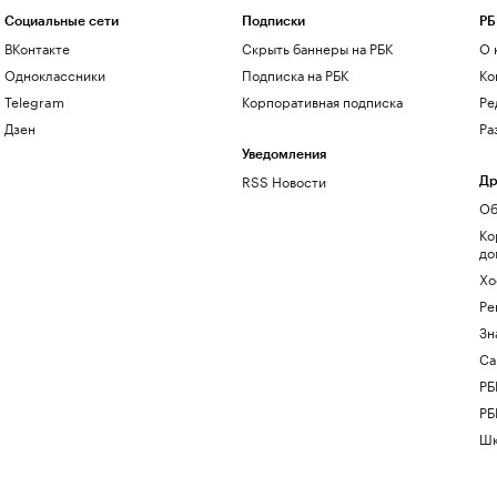
Социальные сети
Подписки
РБ
ВКонтакте
Скрыть баннеры на РБК
О 
Одноклассники
Подписка на РБК
Ко
Telegram
Корпоративная подписка
Ре
Дзен
Ра
Уведомления
RSS Новости
Др
Об
Ко
до
Хо
Ре
Зн
Са
РБ
РБ
Шк