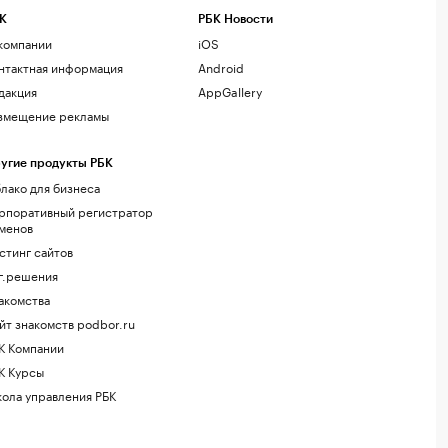
К
РБК Новости
компании
iOS
нтактная информация
Android
дакция
AppGallery
змещение рекламы
угие продукты РБК
лако для бизнеса
рпоративный регистратор
менов
стинг сайтов
г.решения
акомства
йт знакомств podbor.ru
К Компании
К Курсы
ола управления РБК