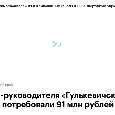
жимость
Autonews
РБК Компании
Телеканал
РБК Вино
Спорт
Школа упра
д
Стиль
Крипто
РБК Бизнес-среда
Дискуссионный клуб
Исследования
К
а контрагентов
Политика
Экономика
Бизнес
Технологии и медиа
Фина
ий край
с-руководителя «Гулькевичс
 потребовали 91 млн рублей