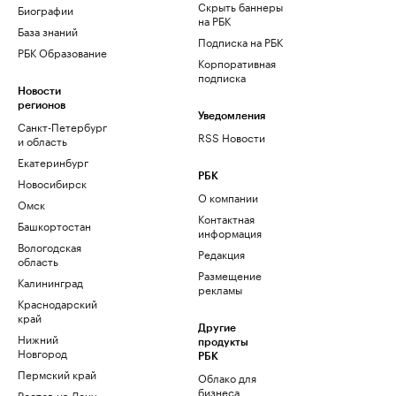
Скрыть баннеры
Биографии
на РБК
База знаний
Подписка на РБК
РБК Образование
Корпоративная
подписка
Новости
регионов
Уведомления
Санкт-Петербург
RSS Новости
и область
Екатеринбург
РБК
Новосибирск
О компании
Омск
Контактная
Башкортостан
информация
Вологодская
Редакция
область
Размещение
Калининград
рекламы
Краснодарский
край
Другие
Нижний
продукты
Новгород
РБК
Пермский край
Облако для
бизнеса
Ростов-на-Дону