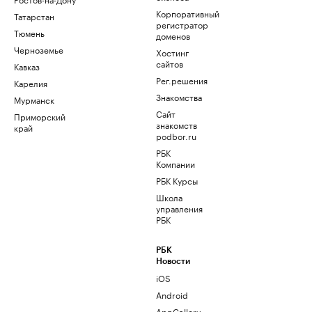
Корпоративный
Татарстан
регистратор
Тюмень
доменов
Черноземье
Хостинг
сайтов
Кавказ
Рег.решения
Карелия
Знакомства
Мурманск
Сайт
Приморский
знакомств
край
podbor.ru
РБК
Компании
РБК Курсы
Школа
управления
РБК
РБК
Новости
iOS
Android
AppGallery