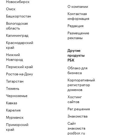
Новосибирск
О компании
Омск
Контактная
Башкортостан
информация
Вологодская
Редакция
область
Размещение
Калининград
рекламы
Краснодарский
край
Другие
Нижний
продукты
Новгород
РБК
Пермский край
Облако для
бизнеса
Ростов-на-Дону
Корпоративный
Татарстан
регистратор
Тюмень
доменов
Черноземье
Хостинг
сайтов
Кавказ
Рег.решения
Карелия
Знакомства
Мурманск
Сайт
Приморский
знакомств
край
podbor.ru