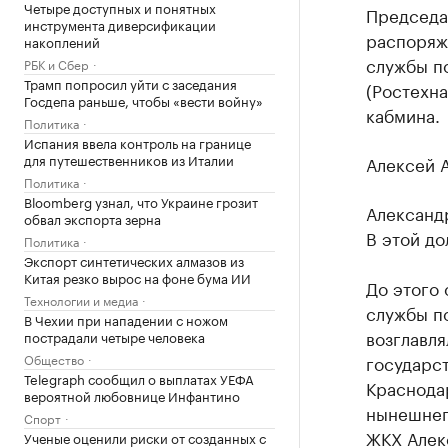
Четыре доступных и понятных
Председа
инструмента диверсификации
распоряж
накоплений
службы п
РБК и Сбер
Трамп попросил уйти с заседания
(Ростехна
Госдепа раньше, чтобы «вести войну»
кабмина.
Политика
Испания ввела контроль на границе
для путешественников из Италии
Алексей 
Политика
Bloomberg узнал, что Украине грозит
Александ
обвал экспорта зерна
В этой до
Политика
Экспорт синтетических алмазов из
Китая резко вырос на фоне бума ИИ
До этого
Технологии и медиа
службы по
В Чехии при нападении с ножом
возглавл
пострадали четыре человека
Общество
государс
Telegraph сообщил о выплатах УЕФА
Краснодар
вероятной любовнице Инфантино
нынешнег
Спорт
ЖКХ Алек
Ученые оценили риски от созданных с