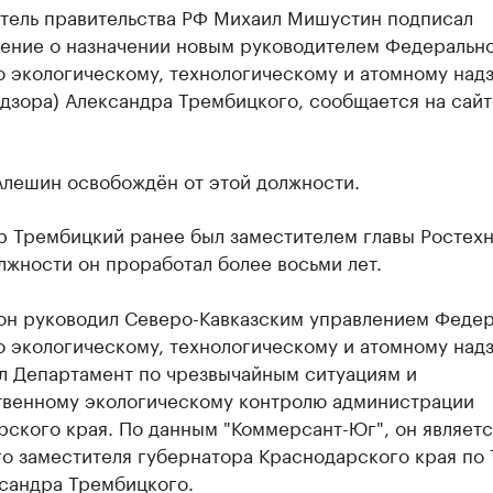
тель правительства РФ Михаил Мишустин подписал
ение о назначении новым руководителем Федеральн
о экологическому, технологическому и атомному над
дзора) Александра Трембицкого, сообщается на сайт
Алешин освобождён от этой должности.
р Трембицкий ранее был заместителем главы Ростехн
лжности он проработал более восьми лет.
 он руководил Северо-Кавказским управлением Феде
 экологическому, технологическому и атомному надз
ял Департамент по чрезвычайным ситуациям и
твенному экологическому контролю администрации
ского края. По данным "Коммерсант-Юг", он являетс
о заместителя губернатора Краснодарского края по 
сандра Трембицкого.