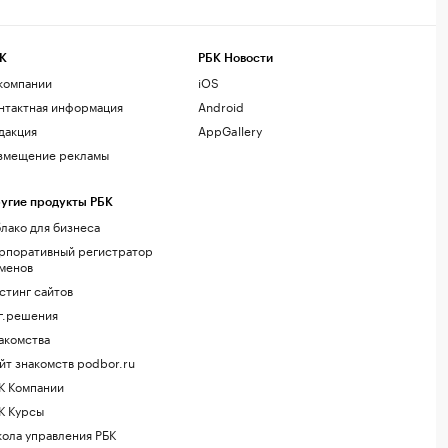
К
РБК Новости
компании
iOS
нтактная информация
Android
дакция
AppGallery
змещение рекламы
угие продукты РБК
лако для бизнеса
рпоративный регистратор
менов
стинг сайтов
г.решения
акомства
йт знакомств podbor.ru
К Компании
К Курсы
ола управления РБК