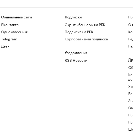
Социальные сети
Подписки
РБ
ВКонтакте
Скрыть баннеры на РБК
О 
Одноклассники
Подписка на РБК
Ко
Telegram
Корпоративная подписка
Ре
Дзен
Ра
Уведомления
RSS Новости
Др
Об
Ко
до
Хо
Ре
Зн
Са
РБ
РБ
Шк