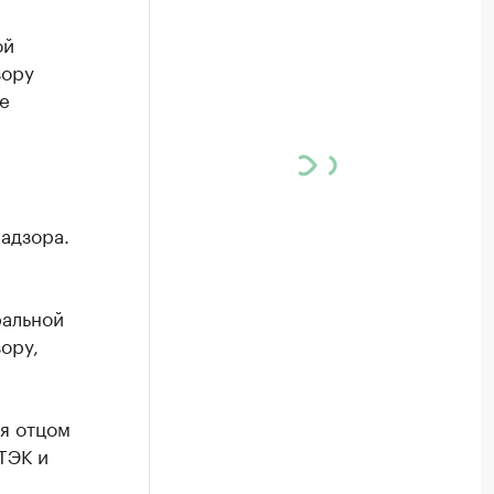
ой
зору
е
адзора.
ральной
ору,
я отцом
ТЭК и