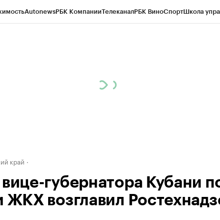
жимость
Autonews
РБК Компании
Телеканал
РБК Вино
Спорт
Школа упра
д
Стиль
Крипто
РБК Бизнес-среда
Дискуссионный клуб
Исследования
К
а контрагентов
Политика
Экономика
Бизнес
Технологии и медиа
Фина
ий край
 вице-губернатора Кубани п
и ЖКХ возглавил Ростехнадз