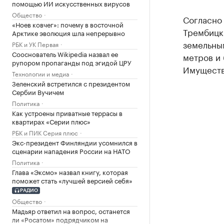
помощью ИИ искусственных вирусов
Общество
Согласно
«Ноев ковчег»: почему в восточной
Трембицки
Арктике эволюция шла непрерывно
земельным
РБК и УК Первая
Сооснователь Wikipedia назвал ее
метров и 
рупором пропаганды под эгидой ЦРУ
Имущество
Технологии и медиа
Зеленский встретился с президентом
Сербии Вучичем
Политика
Как устроены приватные террасы в
квартирах «Серии плюс»
РБК и ПИК Серия плюс
Экс-президент Финляндии усомнился в
сценарии нападения России на НАТО
Политика
Глава «Эксмо» назвал книгу, которая
поможет стать «лучшей версией себя»
РАДИО
Общество
Мадьяр ответил на вопрос, останется
ли «Росатом» подрядчиком на