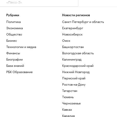
«Пакш-2»
Политика
Росфинмониторинг рассказал, как
Рубрики
Новости регионов
помог выявить криптомошенников в
Политика
Санкт-Петербург и область
Москве
Политика
Экономика
Екатеринбург
Андреева проиграла 34-й ракетке мира
Общество
Новосибирск
в третьем круге турнира в Торонто
Бизнес
Омск
Спорт
Технологии и медиа
Башкортостан
РПЦ ответила на призыв уйти из
Африки
Финансы
Вологодская область
Политика
Биографии
Калининград
Минпромторг сообщил об изучении
База знаний
Краснодарский край
властями идей по поддержке селлеров
РБК Образование
Нижний Новгород
WB
Пермский край
Бизнес
Ростов-на-Дону
Загрузить еще
Татарстан
Тюмень
Черноземье
Кавказ
Карелия