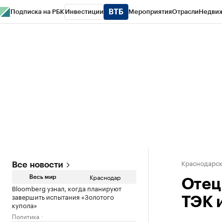
Подписка на РБК
Инвестиции
Мероприятия
Отрасли
Недви
РБК Курсы
РБК Life
Тренды
Визионеры
Национальные проекты
Горо
Газета
Спецпроекты СПб
Конференции СПб
Спецпроекты
Проверк
Краснодарск
Все новости
Краснодар
Весь мир
Отец
Bloomberg узнал, когда планируют
завершить испытания «Золотого
ТЭК 
купола»
Политика