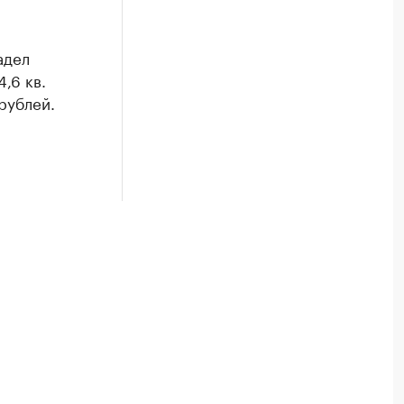
адел
,6 кв.
рублей.