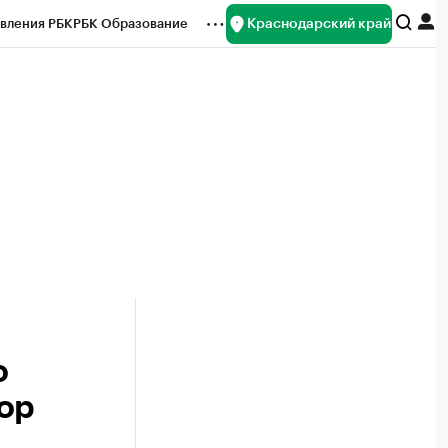
Краснодарский край
вления РБК
РБК Образование
редитные рейтинги
Франшизы
нсы
Рынок наличной валюты
о
ор