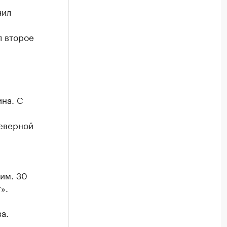
чил
л второе
ина. С
Северной
им. 30
».
а.