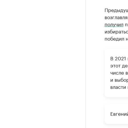
Предыдущ
возглавля
получил
п
избиратьс
победил н
В 2021 
этот д
числе 
и выбо
власти 
Евгени