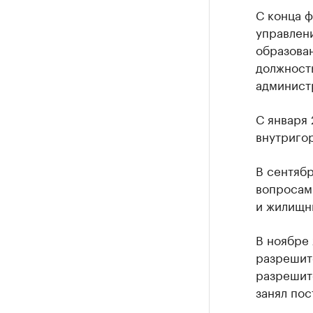
С конца ф
управлен
образован
должност
админист
С января
внутригор
В сентябр
вопросам
и жилищн
В ноябре 
разрешите
разрешит
занял пос