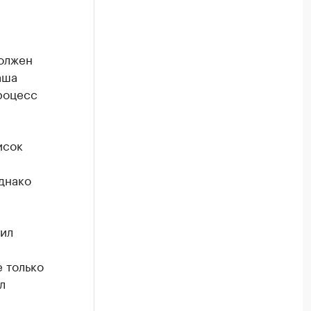
должен
аша
роцесс
исок
ы
днако
дил
 только
л