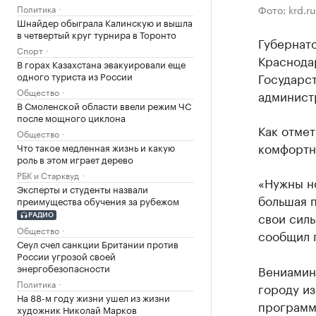
Политика
Фото: krd.ru
Шнайдер обыграла Калинскую и вышла
в четвертый круг турнира в Торонто
Губернат
Спорт
Краснода
В горах Казахстана эвакуировали еще
одного туриста из России
Государс
Общество
админист
В Смоленской области ввели режим ЧС
после мощного циклона
Как отме
Общество
комфортн
Что такое медленная жизнь и какую
роль в этом играет дерево
РБК и Старквуд
«Нужны н
Эксперты и студенты назвали
большая 
преимущества обучения за рубежом
свои силы
РАДИО
Общество
сообщил 
Сеул счел санкции Британии против
России угрозой своей
энергобезопасности
Вениамин
Политика
городу и
На 88-м году жизни ушел из жизни
программ
художник Николай Марков