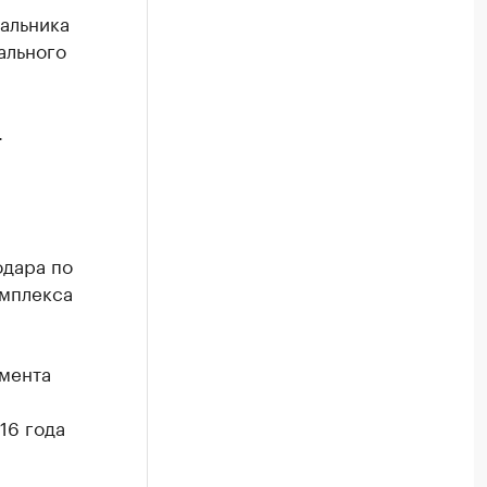
чальника
ального
.
одара по
омплекса
амента
16 года