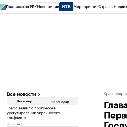
Подписка на РБК
Инвестиции
Мероприятия
Отрасли
Недви
РБК Курсы
РБК Life
Тренды
Визионеры
Национальные проекты
Горо
Газета
Спецпроекты СПб
Конференции СПб
Спецпроекты
Проверк
Краснодарск
Все новости
Краснодар
Весь мир
Глав
Трамп заявил о прогрессе в
урегулировании украинского
Перв
конфликта
Политика
Госд