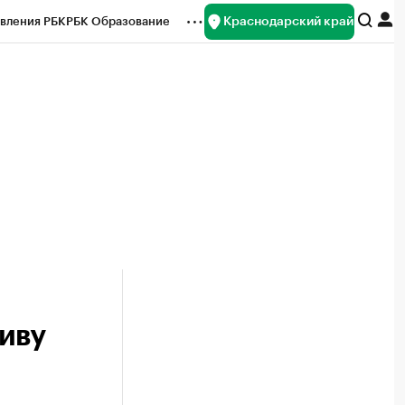
Краснодарский край
вления РБК
РБК Образование
редитные рейтинги
Франшизы
нсы
Рынок наличной валюты
иву