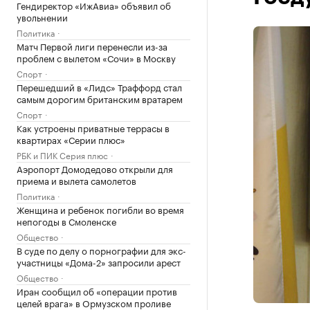
Гендиректор «ИжАвиа» объявил об
увольнении
Политика
Матч Первой лиги перенесли из-за
проблем с вылетом «Сочи» в Москву
Спорт
Перешедший в «Лидс» Траффорд стал
самым дорогим британским вратарем
Спорт
Как устроены приватные террасы в
квартирах «Серии плюс»
РБК и ПИК Серия плюс
Аэропорт Домодедово открыли для
приема и вылета самолетов
Политика
Женщина и ребенок погибли во время
непогоды в Смоленске
Общество
В суде по делу о порнографии для экс-
участницы «Дома-2» запросили арест
Общество
Иран сообщил об «операции против
целей врага» в Ормузском проливе