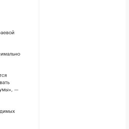
раевой
симально
тся
вать
Думы», —
одимых