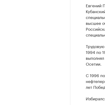
Евгений П
Кубански
специальн
высшее о
Российск
специаль
Трудовую 
1994 по 1
выполнял
Осетии.
С 1996 по
нефтепер
лет Побед
Избирался