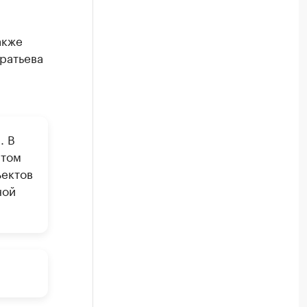
акже
ратьева
. В
 том
ъектов
ной