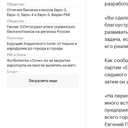
разработ
Общество
Отличия бензина классов Евро-2,
Евро-3, Евро-4 и Евро-5. Видео РБК
«Вы сдела
Общество
благоустр
Генсек ООН осудил атаки украинских
развивать
беспилотников на регионы России
Политика
задача, е
Будущее Ходынского поля: от пашни и
его реали
аэродрома до города в городе
РБК и Stone
Как сооб
Футболисты «Сочи» из-за закрытия
аэропорта не смогли вылететь на матч
партии «Е
Спорт
седьмого 
затем он
Загрузить еще
«На перио
много вст
предприят
всего гор
Евгений 