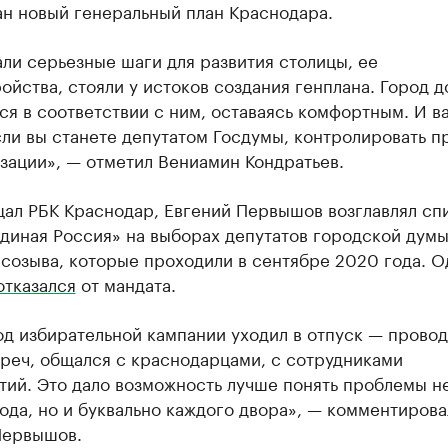
ан новый генеральный план Краснодара.
ли серьезные шаги для развития столицы, ее
ойства, стояли у истоков создания генплана. Город 
ся в соответствии с ним, оставаясь комфортным. И в
сли вы станете депутатом Госдумы, контролировать п
зации», — отметил Вениамин Кондратьев.
щал РБК Краснодар, Евгений Первышов возглавлял сп
диная Россия» на выборах депутатов городской дум
созыва, которые проходили в сентябре 2020 года. О
отказался
от мандата.
д избирательной кампании уходил в отпуск — прово
реч, общался с краснодарцами, с сотрудниками
ий. Это дало возможность лучше понять проблемы не
ода, но и буквально каждого двора», — комментирова
Первышов.