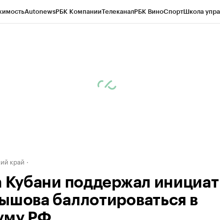
жимость
Autonews
РБК Компании
Телеканал
РБК Вино
Спорт
Школа упра
д
Стиль
Крипто
РБК Бизнес-среда
Дискуссионный клуб
Исследования
К
а контрагентов
Политика
Экономика
Бизнес
Технологии и медиа
Фина
ий край
а Кубани поддержал инициат
ышова баллотироваться в
уму РФ