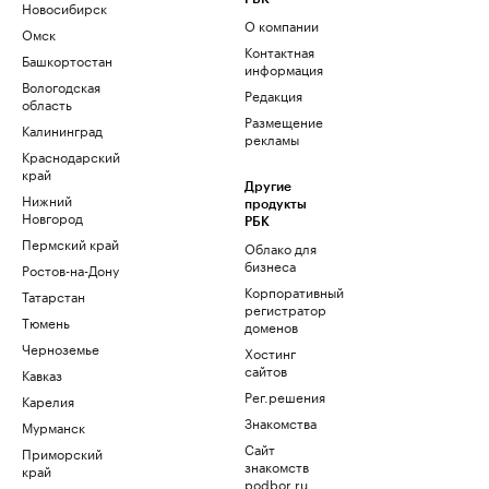
Новосибирск
О компании
Омск
Контактная
Башкортостан
информация
Вологодская
Редакция
область
Размещение
Калининград
рекламы
Краснодарский
край
Другие
Нижний
продукты
Новгород
РБК
Пермский край
Облако для
бизнеса
Ростов-на-Дону
Корпоративный
Татарстан
регистратор
Тюмень
доменов
Черноземье
Хостинг
сайтов
Кавказ
Рег.решения
Карелия
Знакомства
Мурманск
Сайт
Приморский
знакомств
край
podbor.ru