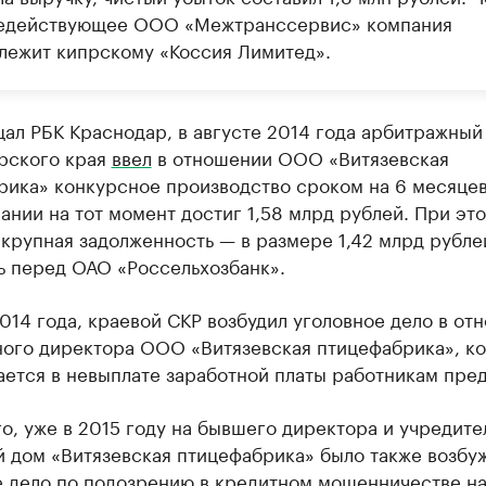
едействующее ООО «Межтранссервис» компания
лежит кипрскому «Коссия Лимитед».
ал РБК Краснодар, в августе 2014 года арбитражный
рского края
ввел
в отношении ООО «Витязевская
рика» конкурсное производство сроком на 6 месяце
ании на тот момент достиг 1,58 млрд рублей. При эт
крупная задолженность — в размере 1,42 млрд рубле
ь перед ОАО «Россельхозбанк».
014 года, краевой СКР возбудил уголовное дело в от
ного директора ООО «Витязевская птицефабрика», к
ается в невыплате заработной платы работникам пре
о, уже в 2015 году на бывшего директора и учредит
й дом «Витязевская птицефабрика» было также возбу
е дело по подозрению в кредитном мошенничестве на