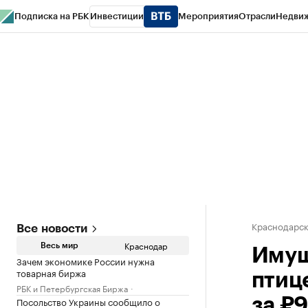
Подписка на РБК
Инвестиции
Мероприятия
Отрасли
Недви
РБК Курсы
РБК Life
Тренды
Визионеры
Национальные проекты
Горо
Газета
Спецпроекты СПб
Конференции СПб
Спецпроекты
Проверк
Краснодарск
Все новости
Краснодар
Весь мир
Имущ
Зачем экономике России нужна
товарная биржа
птиц
РБК и Петербургская Биржа
Посольство Украины сообщило о
за ₽9