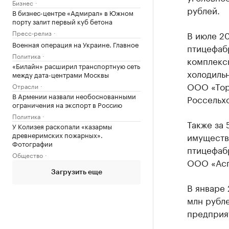
Бизнес
рублей.
В бизнес-центре «Адмирал» в Южном
порту залит первый куб бетона
Пресс-релиз
В июле 2
Военная операция на Украине. Главное
птицефабр
Политика
комплекс
«Билайн» расширил транспортную сеть
холодильн
между дата-центрами Москвы
ООО «Тор
Отрасли
В Армении назвали необоснованными
Россельхо
ограничения на экспорт в Россию
Политика
Также за
У Колизея раскопали «казармы
древнеримских пожарных».
имуществ
Фотографии
птицефабр
Общество
ООО «Асп
Загрузить еще
В январе
млн рубл
предприя