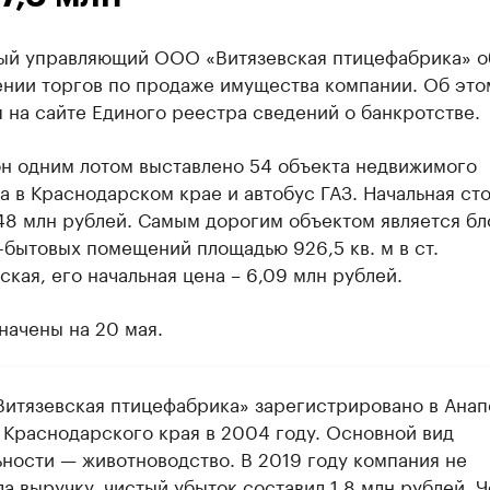
ый управляющий ООО «Витязевская птицефабрика» о
ении торгов по продаже имущества компании. Об это
 на сайте Единого реестра сведений о банкротстве.
он одним лотом выставлено 54 объекта недвижимого
 в Краснодарском крае и автобус ГАЗ. Начальная ст
,48 млн рублей. Самым дорогим объектом является бл
бытовых помещений площадью 926,5 кв. м в ст.
кая, его начальная цена – 6,09 млн рублей.
начены на 20 мая.
итязевская птицефабрика» зарегистрировано в Ана
 Краснодарского края в 2004 году. Основной вид
ьности — животноводство. В 2019 году компания не
а выручку, чистый убыток составил 1,8 млн рублей. 