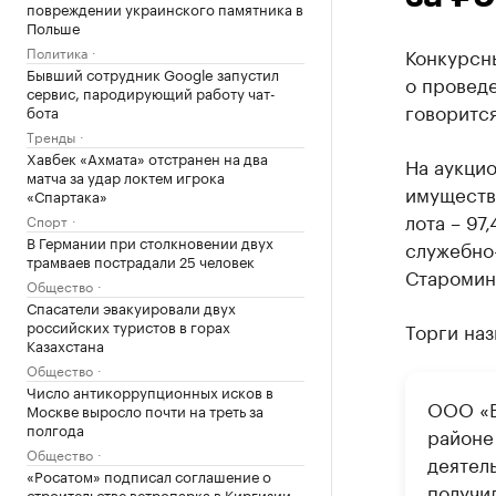
повреждении украинского памятника в
Польше
Политика
Конкурсн
Бывший сотрудник Google запустил
о провед
сервис, пародирующий работу чат-
говорится
бота
Тренды
Хавбек «Ахмата» отстранен на два
На аукци
матча за удар локтем игрока
имущества
«Спартака»
лота – 97
Спорт
В Германии при столкновении двух
служебно-
трамваев пострадали 25 человек
Староминс
Общество
Спасатели эвакуировали двух
российских туристов в горах
Торги наз
Казахстана
Общество
Число антикоррупционных исков в
ООО «В
Москве выросло почти на треть за
полгода
районе
Общество
деятел
«Росатом» подписал соглашение о
получил
строительстве ветропарка в Киргизии