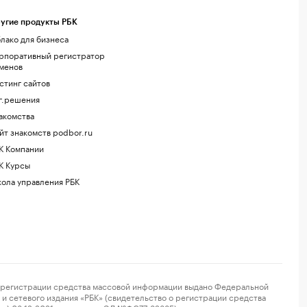
угие продукты РБК
лако для бизнеса
рпоративный регистратор
менов
стинг сайтов
г.решения
акомства
йт знакомств podbor.ru
К Компании
К Курсы
ола управления РБК
регистрации средства массовой информации выдано Федеральной
и сетевого издания «РБК» (свидетельство о регистрации средства