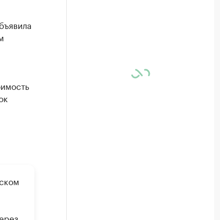
бъявила
м
оимость
ок
пском
Через