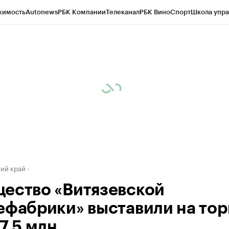
жимость
Autonews
РБК Компании
Телеканал
РБК Вино
Спорт
Школа упра
д
Стиль
Крипто
РБК Бизнес-среда
Дискуссионный клуб
Исследования
К
а контрагентов
Политика
Экономика
Бизнес
Технологии и медиа
Фина
ий край
ество «Витязевской
ефабрики» выставили на тор
7,5 млн