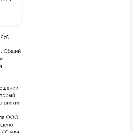
 суд
в. Общий
ом
й
ношении
оторый
дприятия
еля ООО
ждено
 40 млн