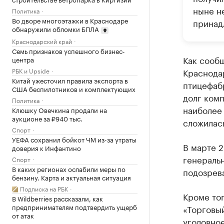
ныне н
Политика
Во дворе многоэтажки в Краснодаре
принад
обнаружили обломки БПЛА
Краснодарский край
Семь признаков успешного бизнес-
Как сообщ
центра
РБК и Upside
Краснода
Китай ужесточил правила экспорта в
птицефаб
США беспилотников и комплектующих
долг комп
Политика
наиболее 
Клюшку Овечкина продали на
аукционе за ₽940 тыс.
сложилас
Спорт
УЕФА сохранил бойкот ЧМ из-за утраты
В марте 2
доверия к Инфантино
генераль
Спорт
В каких регионах ослабили меры по
подозрев
бензину. Карта и актуальная ситуация
Подписка на РБК
Кроме тог
В Wildberries рассказали, как
предпринимателям подтвердить ущерб
«Торговы
от атак
уголовно