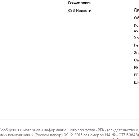
Уведомления
RSS Новости
Др
Об
Ко
до
Хо
Ре
Зн
Са
РБ
РБ
Шк
ения и материалы информационного агентства «РБК» (свидетельство о 
овых коммуникаций (Роскомнадзор) 09.12.2015 за номером ИА №ФС77-63848) 