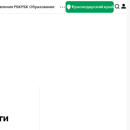
Краснодарский край
вления РБК
РБК Образование
редитные рейтинги
Франшизы
нсы
Рынок наличной валюты
ги