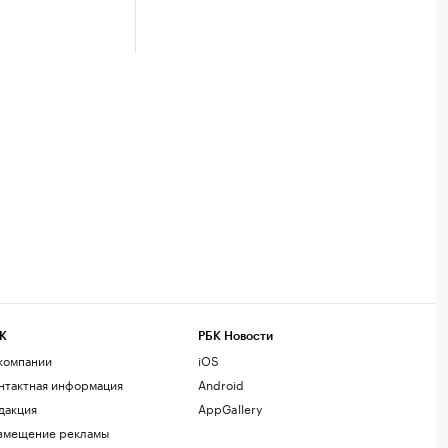
К
РБК Новости
компании
iOS
нтактная информация
Android
дакция
AppGallery
змещение рекламы