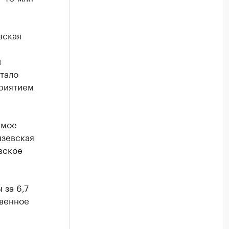
вская
и
тало
риятием
имое
зевская
вское
за 6,7
венное