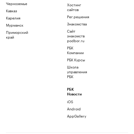
Черноземье
Хостинг
сайтов
Кавказ
Рег.решения
Карелия
Знакомства
Мурманск
Сайт
Приморский
знакомств
край
podbor.ru
РБК
Компании
РБК Курсы
Школа
управления
РБК
РБК
Новости
iOS
Android
AppGallery