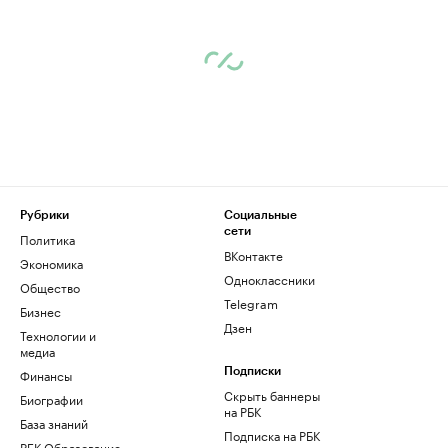
Рубрики
Социальные
сети
Политика
ВКонтакте
Экономика
Одноклассники
Общество
Telegram
Бизнес
Дзен
Технологии и
медиа
Финансы
Подписки
Скрыть баннеры
Биографии
на РБК
База знаний
Подписка на РБК
РБК Образование