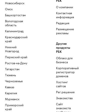
РБК
Новосибирск
О компании
Омск
Контактная
Башкортостан
информация
Вологодская
Редакция
область
Размещение
Калининград
рекламы
Краснодарский
край
Другие
Нижний
продукты
Новгород
РБК
Пермский край
Облако для
бизнеса
Ростов-на-Дону
Корпоративный
Татарстан
регистратор
Тюмень
доменов
Черноземье
Хостинг
сайтов
Кавказ
Рег.решения
Карелия
Знакомства
Мурманск
Сайт
Приморский
знакомств
край
podbor.ru