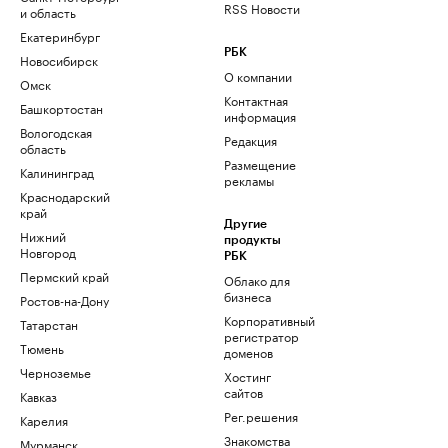
RSS Новости
и область
Екатеринбург
РБК
Новосибирск
О компании
Омск
Контактная
Башкортостан
информация
Вологодская
Редакция
область
Размещение
Калининград
рекламы
Краснодарский
край
Другие
Нижний
продукты
Новгород
РБК
Пермский край
Облако для
бизнеса
Ростов-на-Дону
Корпоративный
Татарстан
регистратор
Тюмень
доменов
Черноземье
Хостинг
сайтов
Кавказ
Рег.решения
Карелия
Знакомства
Мурманск