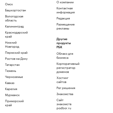
О компании
Омск
Контактная
Башкортостан
информация
Вологодская
Редакция
область
Размещение
Калининград
рекламы
Краснодарский
край
Другие
Нижний
продукты
Новгород
РБК
Пермский край
Облако для
бизнеса
Ростов-на-Дону
Корпоративный
Татарстан
регистратор
Тюмень
доменов
Черноземье
Хостинг
сайтов
Кавказ
Рег.решения
Карелия
Знакомства
Мурманск
Сайт
Приморский
знакомств
край
podbor.ru