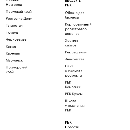
продукты
Новгород
РБК
Пермский край
Облако для
бизнеса
Ростов-на-Дону
Корпоративный
Татарстан
регистратор
Тюмень
доменов
Черноземье
Хостинг
сайтов
Кавказ
Рег.решения
Карелия
Знакомства
Мурманск
Сайт
Приморский
знакомств
край
podbor.ru
РБК
Компании
РБК Курсы
Школа
управления
РБК
РБК
Новости