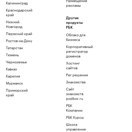
Размещение
Калининград
рекламы
Краснодарский
край
Другие
Нижний
продукты
Новгород
РБК
Пермский край
Облако для
бизнеса
Ростов-на-Дону
Корпоративный
Татарстан
регистратор
Тюмень
доменов
Черноземье
Хостинг
сайтов
Кавказ
Рег.решения
Карелия
Знакомства
Мурманск
Сайт
Приморский
знакомств
край
podbor.ru
РБК
Компании
РБК Курсы
Школа
управления