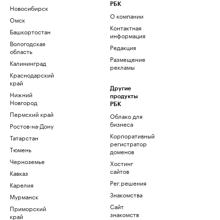
РБК
Новосибирск
О компании
Омск
Контактная
Башкортостан
информация
Вологодская
Редакция
область
Размещение
Калининград
рекламы
Краснодарский
край
Другие
Нижний
продукты
Новгород
РБК
Пермский край
Облако для
бизнеса
Ростов-на-Дону
Корпоративный
Татарстан
регистратор
Тюмень
доменов
Черноземье
Хостинг
сайтов
Кавказ
Рег.решения
Карелия
Знакомства
Мурманск
Сайт
Приморский
знакомств
край