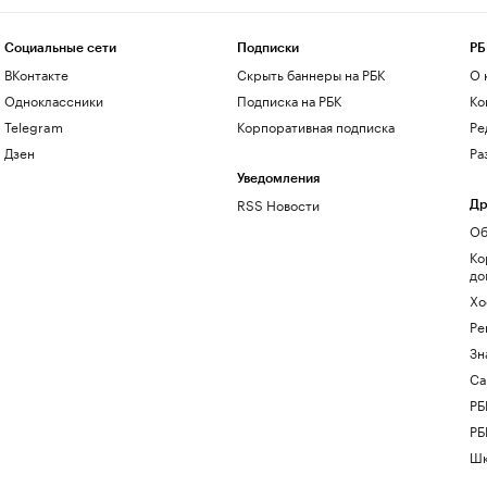
Социальные сети
Подписки
РБ
ВКонтакте
Скрыть баннеры на РБК
О 
Одноклассники
Подписка на РБК
Ко
Telegram
Корпоративная подписка
Ре
Дзен
Ра
Уведомления
RSS Новости
Др
Об
Ко
до
Хо
Ре
Зн
Са
РБ
РБ
Шк