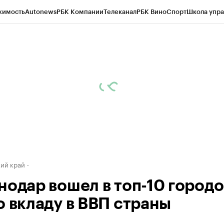
жимость
Autonews
РБК Компании
Телеканал
РБК Вино
Спорт
Школа упра
д
Стиль
Крипто
РБК Бизнес-среда
Дискуссионный клуб
Исследования
К
а контрагентов
Политика
Экономика
Бизнес
Технологии и медиа
Фина
ий край
нодар вошел в топ-10 городо
о вкладу в ВВП страны