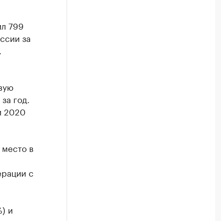
ил 799
ссии за
.
вую
за год.
и 2020
 место в
ерации с
) и