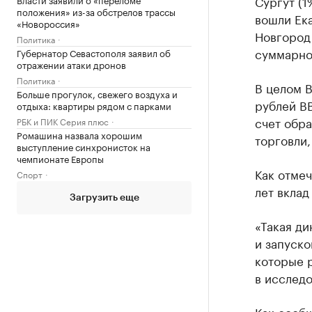
Сургут (1
положения» из-за обстрелов трассы
вошли Ек
«Новороссия»
Новгород
Политика
суммарно
Губернатор Севастополя заявил об
отражении атаки дронов
Политика
В целом В
Больше прогулок, свежего воздуха и
рублей ВВ
отдыха: квартиры рядом с парками
счет обр
РБК и ПИК Серия плюс
Ромашина назвала хорошим
торговли,
выступление синхронисток на
чемпионате Европы
Как отмеч
Спорт
лет вклад
Загрузить еще
«Такая ди
и запуск
которые 
в исследо
Как сообщ