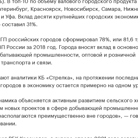
%). В топ-10 по объему валового городского продукта
атеринбург, Красноярск, Новосибирск, Самара, Нижн
 и Уфа. Вклад десяти крупнейших городских экономи
 составил 31%.
ГП российских городов сформировал 78%, или 81,6 
П России за 2018 год. Города вносят вклад в основно
абатывающей промышленности, оптовой и розничной
 транспорта и связи.
ают аналитики КБ «Стрелка», на протяжении последн
 городов в экономику остается примерно на одном у
намика объясняется активным развитием сельского х
ом новых проектов в сфере добывающей промышленн
располагаются преимущественно вне городов», — го
вании.
ал РБК Краснодар, в январе-апреле 2021 года валов