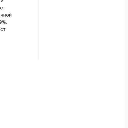
ст
ичной
9%.
ст