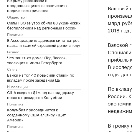
В Крыму рассказали о
продолжающихся ограничениях
Валовый 
подачи электричества
произведе
Общество
млрд рубл
Силы ПВО за утро сбили 83 украинских
беспилотника над регионами России
2018 год,
Политика
В Ассоциации владельцев кинотеатров
Валовой 
назвали «самый страшный день» в году
Специали
Бизнес
Чем заняться дома: «Тед Лассо»,
прибыль к
эволюция и мифы Петербурга
В исследо
Стиль
годы данн
Банки из топ-10 повысили ставки по
вкладам после заседания ЦБ
Инвестиции
По вкладу
США выделят $1 млрд на поддержку
России. 
нового президента Колумбии
экономику
Политика
недвижимо
Колумбия присоединится к
созданному США альянсу «Щит
Америк»
В тройку 
Политика
Власти заявили о «переломе