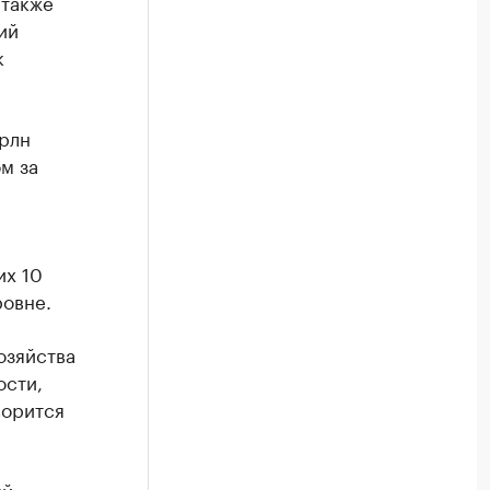
 также
ий
к
трлн
м за
их 10
ровне.
озяйства
ости,
ворится
ый