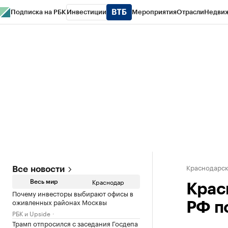
Подписка на РБК
Инвестиции
Мероприятия
Отрасли
Недви
РБК Курсы
РБК Life
Тренды
Визионеры
Национальные проекты
Горо
Газета
Спецпроекты СПб
Конференции СПб
Спецпроекты
Проверк
Краснодарск
Все новости
Краснодар
Весь мир
Крас
Почему инвесторы выбирают офисы в
оживленных районах Москвы
РФ п
РБК и Upside
Трамп отпросился с заседания Госдепа