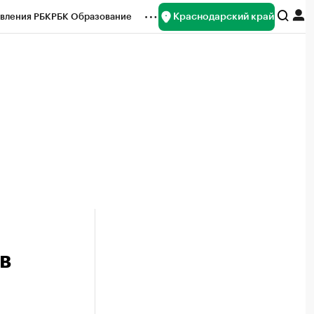
Краснодарский край
вления РБК
РБК Образование
редитные рейтинги
Франшизы
нсы
Рынок наличной валюты
в