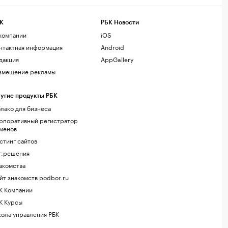
К
РБК Новости
компании
iOS
нтактная информация
Android
дакция
AppGallery
змещение рекламы
угие продукты РБК
лако для бизнеса
рпоративный регистратор
менов
стинг сайтов
г.решения
акомства
йт знакомств podbor.ru
К Компании
К Курсы
ола управления РБК