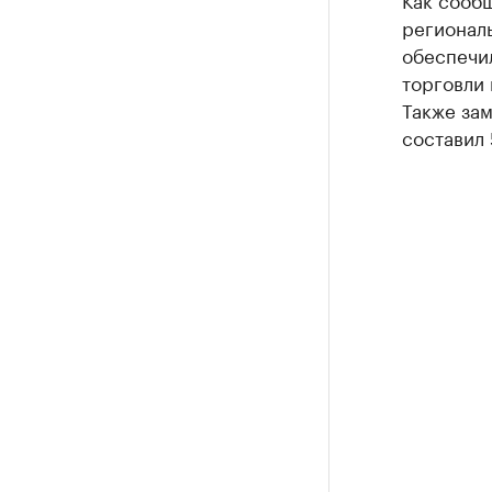
регионал
обеспечил
торговли 
Также за
составил 