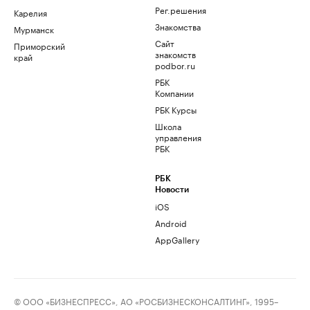
Рег.решения
Карелия
Знакомства
Мурманск
Сайт
Приморский
знакомств
край
podbor.ru
РБК
Компании
РБК Курсы
Школа
управления
РБК
РБК
Новости
iOS
Android
AppGallery
© ООО «БИЗНЕСПРЕСС», АО «РОСБИЗНЕСКОНСАЛТИНГ», 1995–