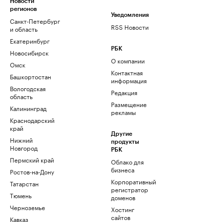
Новости
регионов
Уведомления
Санкт-Петербург
RSS Новости
и область
Екатеринбург
РБК
Новосибирск
О компании
Омск
Контактная
Башкортостан
информация
Вологодская
Редакция
область
Размещение
Калининград
рекламы
Краснодарский
край
Другие
Нижний
продукты
Новгород
РБК
Пермский край
Облако для
бизнеса
Ростов-на-Дону
Корпоративный
Татарстан
регистратор
Тюмень
доменов
Черноземье
Хостинг
сайтов
Кавказ