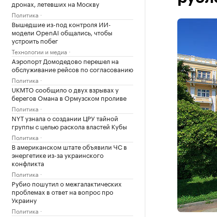
дронах, летевших на Москву
Политика
Вышедшие из-под контроля ИИ-
модели OpenAI общались, чтобы
устроить побег
Технологии и медиа
Аэропорт Домодедово перешел на
обслуживание рейсов по согласованию
Политика
UKMTO сообщило о двух взрывах у
берегов Омана в Ормузском проливе
Политика
NYT узнала о создании ЦРУ тайной
группы с целью раскола властей Кубы
Политика
В американском штате объявили ЧС в
энергетике из-за украинского
конфликта
Политика
Рубио пошутил о межгалактических
проблемах в ответ на вопрос про
Украину
Политика