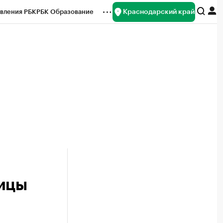
Краснодарский край
вления РБК
РБК Образование
редитные рейтинги
Франшизы
нсы
Рынок наличной валюты
ницы