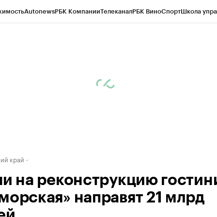
жимость
Autonews
РБК Компании
Телеканал
РБК Вино
Спорт
Школа упра
д
Стиль
Крипто
РБК Бизнес-среда
Дискуссионный клуб
Исследования
К
а контрагентов
Политика
Экономика
Бизнес
Технологии и медиа
Фина
ий край
чи на реконструкцию гости
морская» направят 21 млрд
ей