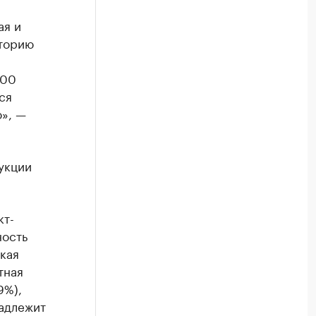
ая и
иторию
й
400
ся
», —
укции
кт-
ность
кая
тная
9%),
надлежит