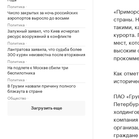
Политика
«Приморск
Число закрытых за ночь российских
аэропортов выросло до восьми
страны. 
Политика
такими, к
Залужный заявил, что Киев исчерпал
курорта.
ресурс вооружений в конфликте
мест, кот
Политика
Лантратова заявила, что судьба более
высоким 
300 курян неизвестна после вторжения
прокомме
Политика
На подлете к Москве сбили три
Как отмет
беспилотника
Политика
историчес
В Грузии назвали причину полного
блэкаута в стране
ПАО «Груп
Общество
Петербург
Загрузить еще
холдингов
компания 
организа
граждане 