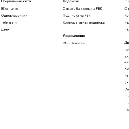
Социальные сети
Подписки
РБ
ВКонтакте
Скрыть баннеры на РБК
О 
Одноклассники
Подписка на РБК
Ко
Telegram
Корпоративная подписка
Ре
Дзен
Ра
Уведомления
RSS Новости
Др
Об
Ко
до
Хо
Ре
Зн
Са
РБ
РБ
Шк