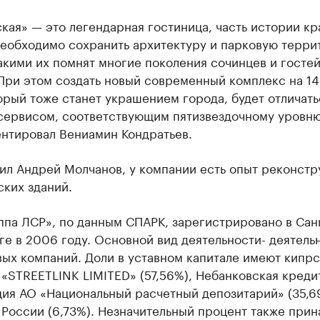
ая» — это легендарная гостиница, часть истории кр
Необходимо сохранить архитектуру и парковую терр
акими их помнят многие поколения сочинцев и госте
 При этом создать новый современный комплекс на 1
орый тоже станет украшением города, будет отличать
сервисом, соответствующим пятизвездочному уровню
нтировал Вениамин Кондратьев.
ил Андрей Молчанов, у компании есть опыт реконстр
ких зданий.
па ЛСР», по данным СПАРК, зарегистрировано в Сан
е в 2006 году. Основной вид деятельности- деятель
ых компаний. Доли в уставном капитале имеют кипрс
«STREETLINK LIMITED» (57,56%), Небанковская креди
ция АО «Национальный расчетный депозитарий» (35,6
России (6,73%). Незначительный процент также при