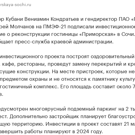
rskaya-sochi.ru
ор Кубани Вениамин Кондратьев и гендиректор ПАО «
рей Молчанов на ПМЭФ-21 подписали инвестиционно
ие о реконструкции гостиницы «Приморская» в Сочи
бщает пресс-служба краевой администрации.
 инвестиционного проекта построят оздоровительный
 кафе, рестораны, проведут замену перекрытий и кр
сущие конструкции. На месте пристроек, которые не
предметом охраны и не относятся к памятнику культ
гостиничный комплекс. Его площадь составит около 7
в.
едусмотрен многоярусный подземный паркинг на 2 ты
ст. Дополнительно застройщик планирует благоустр
щую территорию. Инвестиции в проект составят 21 м
авершить работы планируют в 2024 году.