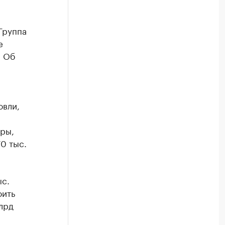
Группа
е
. Об
овли,
уры,
0 тыс.
с.
оить
лрд