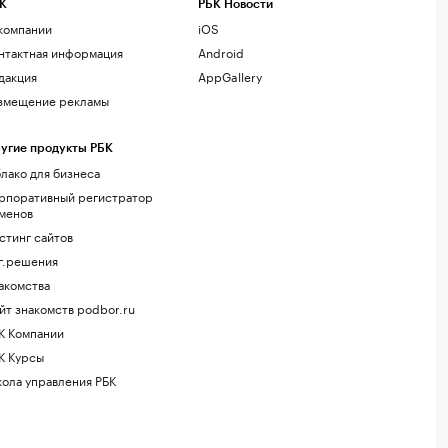
К
РБК Новости
компании
iOS
нтактная информация
Android
дакция
AppGallery
змещение рекламы
угие продукты РБК
лако для бизнеса
рпоративный регистратор
менов
стинг сайтов
г.решения
акомства
йт знакомств podbor.ru
К Компании
К Курсы
ола управления РБК