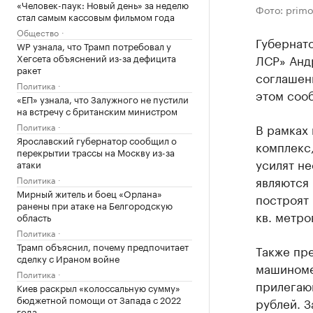
«Человек-паук: Новый день» за неделю
Фото: primo
стал самым кассовым фильмом года
Общество
Губернат
WP узнала, что Трамп потребовал у
Хегсета объяснений из-за дефицита
ЛСР» Анд
ракет
соглашен
Политика
этом соо
«ЕП» узнала, что Залужного не пустили
на встречу с британским министром
Политика
В рамках
Ярославский губернатор сообщил о
комплекс,
перекрытии трассы на Москву из-за
усилят не
атаки
являются 
Политика
Мирный житель и боец «Орлана»
построят 
ранены при атаке на Белгородскую
кв. метро
область
Политика
Трамп объяснил, почему предпочитает
Также пр
сделку с Ираном войне
машиноме
Политика
прилегаю
Киев раскрыл «колоссальную сумму»
бюджетной помощи от Запада с 2022
рублей. З
года