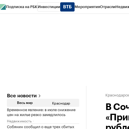
Подписка на РБК
Инвестиции
Мероприятия
Отрасли
Недви
РБК Курсы
РБК Life
Тренды
Визионеры
Национальные проекты
Горо
Газета
Спецпроекты СПб
Конференции СПб
Спецпроекты
Проверк
Краснодарск
Все новости
Краснодар
Весь мир
В Со
Временное явление: в июле снижение
цен на жилье резко замедлилось
«При
Недвижимость
Собянин сообщил о еще трех сбитых
рубл