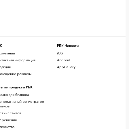
К
РБК Новости
компании
iOS
нтактная информация
Android
дакция
AppGallery
змещение рекламы
угие продукты РБК
лако для бизнеса
рпоративный регистратор
менов
стинг сайтов
г.решения
акомства