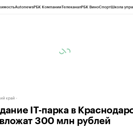
жимость
Autonews
РБК Компании
Телеканал
РБК Вино
Спорт
Школа упра
д
Стиль
Крипто
РБК Бизнес-среда
Дискуссионный клуб
Исследования
К
а контрагентов
Политика
Экономика
Бизнес
Технологии и медиа
Фина
ий край
здание IT-парка в Краснодар
 вложат 300 млн рублей