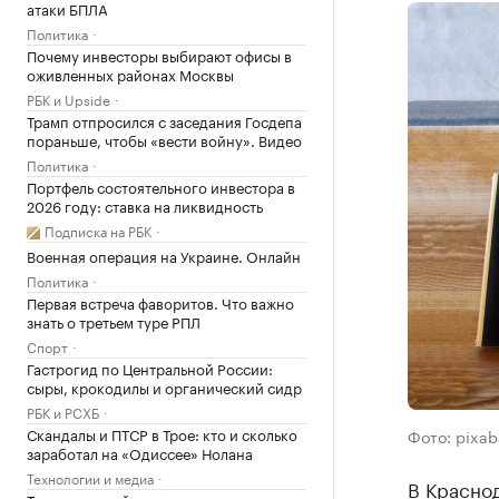
атаки БПЛА
Политика
Почему инвесторы выбирают офисы в
оживленных районах Москвы
РБК и Upside
Трамп отпросился с заседания Госдепа
пораньше, чтобы «вести войну». Видео
Политика
Портфель состоятельного инвестора в
2026 году: ставка на ликвидность
Подписка на РБК
Военная операция на Украине. Онлайн
Политика
Первая встреча фаворитов. Что важно
знать о третьем туре РПЛ
Спорт
Гастрогид по Центральной России:
сыры, крокодилы и органический сидр
РБК и РСХБ
Скандалы и ПТСР в Трое: кто и сколько
Фото: pixa
заработал на «Одиссее» Нолана
Технологии и медиа
В Краснод