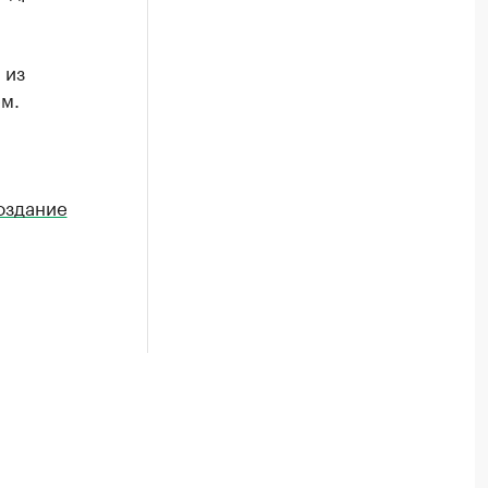
 из
м.
оздание