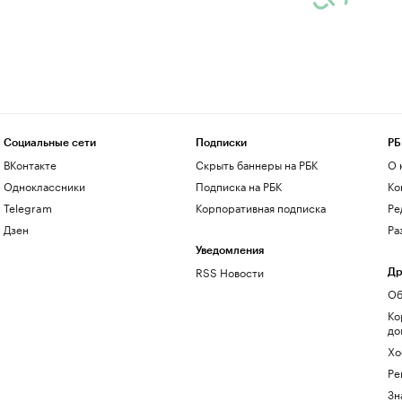
Социальные сети
Подписки
РБ
ВКонтакте
Скрыть баннеры на РБК
О 
Одноклассники
Подписка на РБК
Ко
Telegram
Корпоративная подписка
Ре
Дзен
Ра
Уведомления
RSS Новости
Др
Об
Ко
до
Хо
Ре
Зн