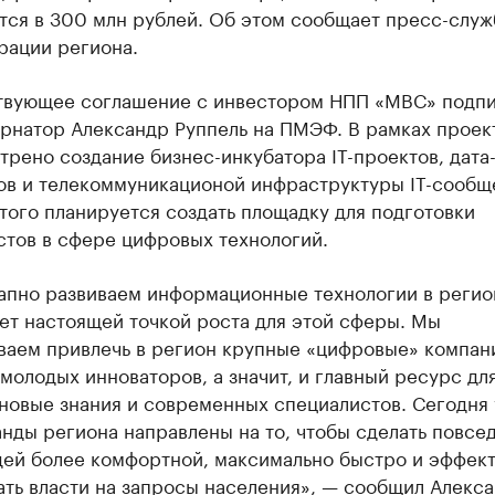
тся в 300 млн рублей. Об этом сообщает пресс-служ
рации региона.
твующее соглашение с инвестором НПП «МВС» подп
ернатор Александр Руппель на ПМЭФ. В рамках проек
рено создание бизнес-инкубатора IТ-проектов, дата
тов и телекоммуникационой инфраструктуры IТ-сообщ
ого планируется создать площадку для подготовки
стов в сфере цифровых технологий.
пно развиваем информационные технологии в регионе
ет настоящей точкой роста для этой сферы. Мы
ваем привлечь в регион крупные «цифровые» компан
молодых инноваторов, а значит, и главный ресурс для
новые знания и современных специалистов. Сегодня 
нды региона направлены на то, чтобы сделать повсе
дей более комфортной, максимально быстро и эффек
ать власти на запросы населения», — сообщил Алекс