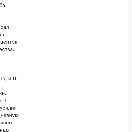
ба
исал
та
-центра
ества.
, и IT-
ии,
 IT-
усилия
дневную
тивно
андр