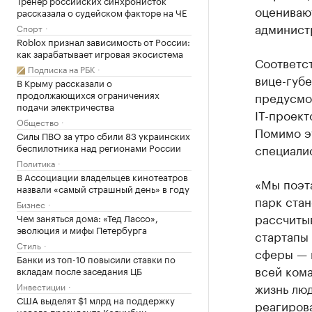
Тренер российских синхронисток
оцениваю
рассказала о судейском факторе на ЧЕ
админист
Спорт
Roblox признал зависимость от России:
как зарабатывает игровая экосистема
Соответс
Подписка на РБК
вице-губ
В Крыму рассказали о
продолжающихся ограничениях
предусмот
подачи электричества
IТ-проек
Общество
Помимо эт
Силы ПВО за утро сбили 83 украинских
беспилотника над регионами России
специали
Политика
В Ассоциации владельцев кинотеатров
«Мы поэта
назвали «самый страшный день» в году
парк стан
Бизнес
рассчиты
Чем заняться дома: «Тед Лассо»,
эволюция и мифы Петербурга
стартапы 
Стиль
сферы — 
Банки из топ-10 повысили ставки по
всей кома
вкладам после заседания ЦБ
жизнь лю
Инвестиции
США выделят $1 млрд на поддержку
реагиров
нового президента Колумбии