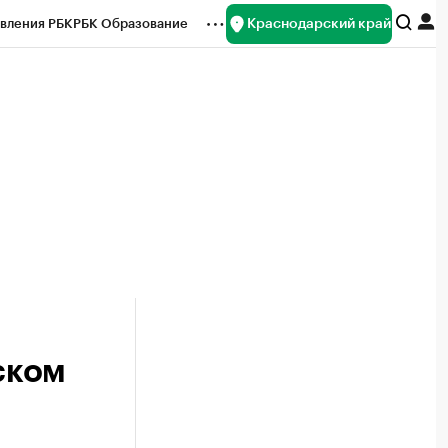
Краснодарский край
вления РБК
РБК Образование
редитные рейтинги
Франшизы
нсы
Рынок наличной валюты
ском