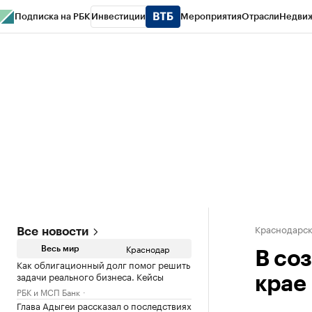
Подписка на РБК
Инвестиции
Мероприятия
Отрасли
Недви
РБК Курсы
РБК Life
Тренды
Визионеры
Национальные проекты
Горо
Газета
Спецпроекты СПб
Конференции СПб
Спецпроекты
Проверк
Краснодарск
Все новости
Краснодар
Весь мир
В со
Как облигационный долг помог решить
задачи реального бизнеса. Кейсы
крае
РБК и МСП Банк
Глава Адыгеи рассказал о последствиях