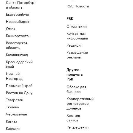
Санкт-Петербург
RSS Новости
и область
Екатеринбург
РБК
Новосибирск
О компании
Омск
Контактная
Башкортостан
информация
Вологодская
Редакция
область
Размещение
Калининград
рекламы
Краснодарский
край
Другие
Нижний
продукты
Новгород
РБК
Пермский край
Облако для
бизнеса
Ростов-на-Дону
Корпоративный
Татарстан
регистратор
Тюмень
доменов
Черноземье
Хостинг
сайтов
Кавказ
Рег.решения
Карелия