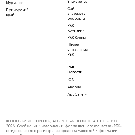
Знакомства
Мурманск
Сайт
Приморский
знакомств
край
podbor.ru
РБК
Компании
РБК Курсы
Школа
управления
РБК
РБК
Новости
iOS
Android
AppGallery
© ООО «БИЗНЕСПРЕСС», АО «РОСБИЗНЕСКОНСАЛТИНГ», 1995–
2026. Сообщения и материалы информационного агентства «РБК»
(свидетельство о регистрации средства массовой информации
выдано Федеральной службой по надзору в сфере связи,