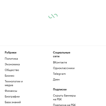
Рубрики
Социальные
сети
Политика
ВКонтакте
Экономика
Одноклассники
Общество
Telegram
Бизнес
Дзен
Технологии и
медиа
Финансы
Подписки
Скрыть баннеры
Биографии
на РБК
База знаний
Подписка на РБК