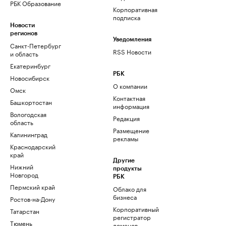
РБК Образование
Корпоративная
подписка
Новости
регионов
Уведомления
Санкт-Петербург
RSS Новости
и область
Екатеринбург
РБК
Новосибирск
О компании
Омск
Контактная
Башкортостан
информация
Вологодская
Редакция
область
Размещение
Калининград
рекламы
Краснодарский
край
Другие
Нижний
продукты
Новгород
РБК
Пермский край
Облако для
бизнеса
Ростов-на-Дону
Корпоративный
Татарстан
регистратор
Тюмень
доменов