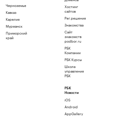
Черноземье
Хостинг
сайтов
Кавказ
Рег.решения
Карелия
Знакомства
Мурманск
Сайт
Приморский
знакомств
край
podbor.ru
РБК
Компании
РБК Курсы
Школа
управления
РБК
РБК
Новости
iOS
Android
AppGallery