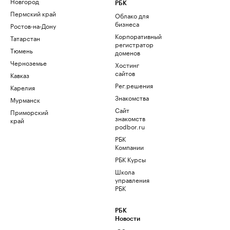
Новгород
РБК
Пермский край
Облако для
бизнеса
Ростов-на-Дону
Корпоративный
Татарстан
регистратор
Тюмень
доменов
Черноземье
Хостинг
сайтов
Кавказ
Рег.решения
Карелия
Знакомства
Мурманск
Сайт
Приморский
знакомств
край
podbor.ru
РБК
Компании
РБК Курсы
Школа
управления
РБК
РБК
Новости