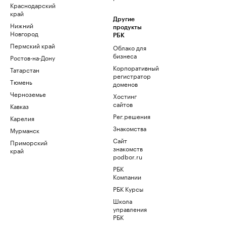
Краснодарский
край
Другие
Нижний
продукты
Новгород
РБК
Пермский край
Облако для
бизнеса
Ростов-на-Дону
Корпоративный
Татарстан
регистратор
Тюмень
доменов
Черноземье
Хостинг
сайтов
Кавказ
Рег.решения
Карелия
Знакомства
Мурманск
Сайт
Приморский
знакомств
край
podbor.ru
РБК
Компании
РБК Курсы
Школа
управления
РБК