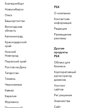
Екатеринбург
РБК
Новосибирск
О компании
Омск
Контактная
Башкортостан
информация
Вологодская
Редакция
область
Размещение
Калининград
рекламы
Краснодарский
край
Другие
Нижний
продукты
Новгород
РБК
Пермский край
Облако для
бизнеса
Ростов-на-Дону
Корпоративный
Татарстан
регистратор
Тюмень
доменов
Черноземье
Хостинг
сайтов
Кавказ
Рег.решения
Карелия
Знакомства
Мурманск
Сайт
Приморский