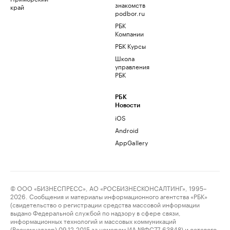
знакомств
край
podbor.ru
РБК
Компании
РБК Курсы
Школа
управления
РБК
РБК
Новости
iOS
Android
AppGallery
© ООО «БИЗНЕСПРЕСС», АО «РОСБИЗНЕСКОНСАЛТИНГ», 1995–
2026. Сообщения и материалы информационного агентства «РБК»
(свидетельство о регистрации средства массовой информации
выдано Федеральной службой по надзору в сфере связи,
информационных технологий и массовых коммуникаций
(Роскомнадзор) 09.12.2015 за номером ИА №ФС77-63848) и сетевого