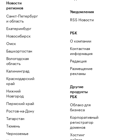
Новости
регионов
Уведомления
Санкт-Петербург
RSS Новости
и область
Екатеринбург
РБК
Новосибирск
О компании
Омск
Контактная
Башкортостан
информация
Вологодская
Редакция
область
Размещение
Калининград
рекламы
Краснодарский
край
Другие
Нижний
продукты
Новгород
РБК
Пермский край
Облако для
бизнеса
Ростов-на-Дону
Корпоративный
Татарстан
регистратор
Тюмень
доменов
Черноземье
Хостинг
сайтов