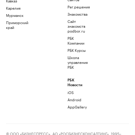
Кавказ
Рег.решения
Карелия
Знакомства
Мурманск
Сайт
Приморский
знакомств
край
podbor.ru
РБК
Компании
РБК Курсы
Школа
управления
РБК
РБК
Новости
iOS
Android
AppGallery
© ООО «БИЗНЕСПРЕСС», АО «РОСБИЗНЕСКОНСАЛТИНГ», 1995–