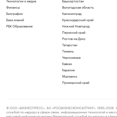
Технологии и медиа
Башкортостан
РБК и Huawei
Финансы
Вологодская область
Новая Зеландия анонсировала 36-й
пакет санкций против России
Биографии
Калининград
Политика
База знаний
Краснодарский край
Bloomberg узнал, что Украина
РБК Образование
Нижний Новгород
пообещала США больше не атаковать
Пермский край
КТК
Ростов-на-Дону
Политика
Axios узнал, что OpenAI замедлила
Татарстан
разработку ИИ-модели Astra
Тюмень
Технологии и медиа
Черноземье
В Московской области отменили
ракетную опасность
Кавказ
Политика
Карелия
Мурманск
Загрузить еще
Приморский край
© ООО «БИЗНЕСПРЕСС», АО «РОСБИЗНЕСКОНСАЛТИНГ», 1995–2026. Сообщ
службой по надзору в сфере связи, информационных технологий и масс
массовой информации выдано Федеральной службой по надзору в сфере