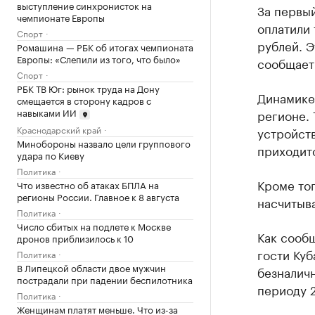
выступление синхронисток на
За первый
чемпионате Европы
оплатили 
Спорт
рублей. Э
Ромашина — РБК об итогах чемпионата
Европы: «Слепили из того, что было»
сообщает
Спорт
РБК ТВ Юг: рынок труда на Дону
Динамике
смещается в сторону кадров с
навыками ИИ
регионе. 
Краснодарский край
устройств
Минобороны назвало цели группового
приходитс
удара по Киеву
Политика
Кроме тог
Что известно об атаках БПЛА на
регионы России. Главное к 8 августа
насчитыва
Политика
Число сбитых на подлете к Москве
Как сообщ
дронов приблизилось к 10
гости Ку
Политика
В Липецкой области двое мужчин
безналич
пострадали при падении беспилотника
периоду 2
Политика
Женщинам платят меньше. Что из-за