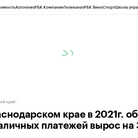
жимость
Autonews
РБК Компании
Телеканал
РБК Вино
Спорт
Школа упра
д
Стиль
Крипто
РБК Бизнес-среда
Дискуссионный клуб
Исследования
К
а контрагентов
Политика
Экономика
Бизнес
Технологии и медиа
Фина
ий край
аснодарском крае в 2021г. о
аличных платежей вырос на