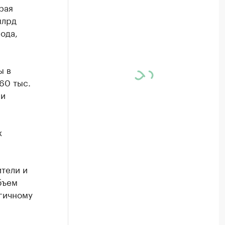
рая
млрд
ода,
ы в
60 тыс.
ни
х
тели и
бъем
гичному