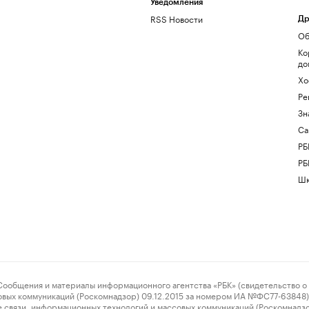
Уведомления
RSS Новости
Др
Об
Ко
до
Хо
Ре
Зн
Са
РБ
РБ
Шк
ения и материалы информационного агентства «РБК» (свидетельство о 
овых коммуникаций (Роскомнадзор) 09.12.2015 за номером ИА №ФС77-63848) 
 связи, информационных технологий и массовых коммуникаций (Роскомнадз