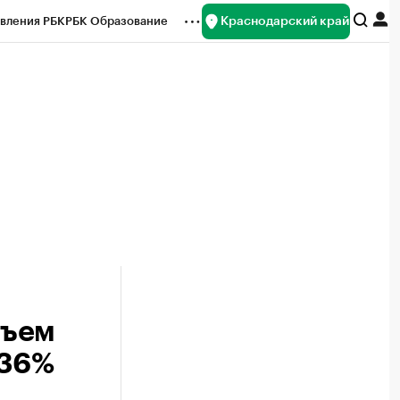
Краснодарский край
вления РБК
РБК Образование
редитные рейтинги
Франшизы
нсы
Рынок наличной валюты
бъем
 36%