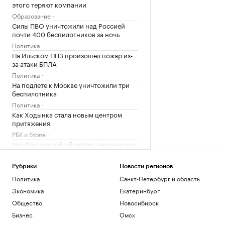
этого теряют компании
Образование
Силы ПВО уничтожили над Россией
почти 400 беспилотников за ночь
Политика
На Ильском НПЗ произошел пожар из-
за атаки БПЛА
Политика
На подлете к Москве уничтожили три
беспилотника
Политика
Как Ходынка стала новым центром
притяжения
РБК и Stone
Над Ростовской областью перехватили
более 30 беспилотников
Политика
Рубрики
Новости регионов
Украинские дроны атаковали
Политика
Санкт-Петербург и область
промпредприятие в Самарской
области
Экономика
Екатеринбург
Политика
Общество
Новосибирск
Зачем смартфону телеобъектив, 200
Бизнес
Омск
Мп и большой сенсор