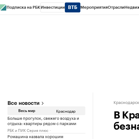
Подписка на РБК
Инвестиции
Мероприятия
Отрасли
Недви
РБК Курсы
РБК Life
Тренды
Визионеры
Национальные проекты
Горо
Газета
Спецпроекты СПб
Конференции СПб
Спецпроекты
Проверк
Краснодарск
Все новости
Краснодар
Весь мир
В Кр
Больше прогулок, свежего воздуха и
отдыха: квартиры рядом с парками
безн
РБК и ПИК Серия плюс
Ромашина назвала хорошим