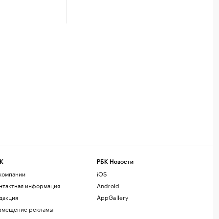
К
РБК Новости
компании
iOS
нтактная информация
Android
дакция
AppGallery
змещение рекламы