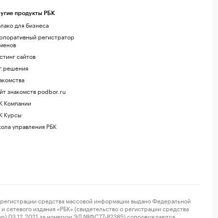
угие продукты РБК
лако для бизнеса
рпоративный регистратор
менов
стинг сайтов
г.решения
акомства
йт знакомств podbor.ru
К Компании
К Курсы
ола управления РБК
регистрации средства массовой информации выдано Федеральной
и сетевого издания «РБК» (свидетельство о регистрации средства
ор) 03.12.2021 за номером ЭЛ №ФС77-82385) сопровождаются