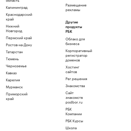
Размещение
Калининград
рекламы
Краснодарский
край
Другие
Нижний
продукты
Новгород
РБК
Пермский край
Облако для
бизнеса
Ростов-на-Дону
Корпоративный
Татарстан
регистратор
Тюмень
доменов
Черноземье
Хостинг
сайтов
Кавказ
Рег.решения
Карелия
Знакомства
Мурманск
Сайт
Приморский
знакомств
край
podbor.ru
РБК
Компании
РБК Курсы
Школа