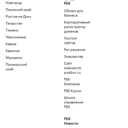
Новгород
РБК
Пермский край
Облако для
бизнеса
Ростов-на-Дону
Корпоративный
Татарстан
регистратор
Тюмень
доменов
Черноземье
Хостинг
сайтов
Кавказ
Рег.решения
Карелия
Знакомства
Мурманск
Сайт
Приморский
знакомств
край
podbor.ru
РБК
Компании
РБК Курсы
Школа
управления
РБК
РБК
Новости