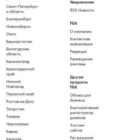
Уведомления
Санкт-Петербург
RSS Новости
и область
Екатеринбург
РБК
Новосибирск
О компании
Омск
Контактная
Башкортостан
информация
Вологодская
Редакция
область
Размещение
Калининград
рекламы
Краснодарский
край
Другие
Нижний
продукты
Новгород
РБК
Пермский край
Облако для
бизнеса
Ростов-на-Дону
Корпоративный
Татарстан
регистратор
Тюмень
доменов
Черноземье
Хостинг
сайтов
Кавказ
Рег.решения
Карелия