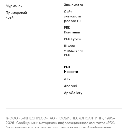
Знакомства
Мурманск
Сайт
Приморский
знакомств
край
podbor.ru
РБК
Компании
РБК Курсы
Школа
управления
РБК
РБК
Новости
iOS
Android
AppGallery
© ООО «БИЗНЕСПРЕСС», АО «РОСБИЗНЕСКОНСАЛТИНГ», 1995–
2026. Сообщения и материалы информационного агентства «РБК»
(свидетельство о регистрации средства массовой информации