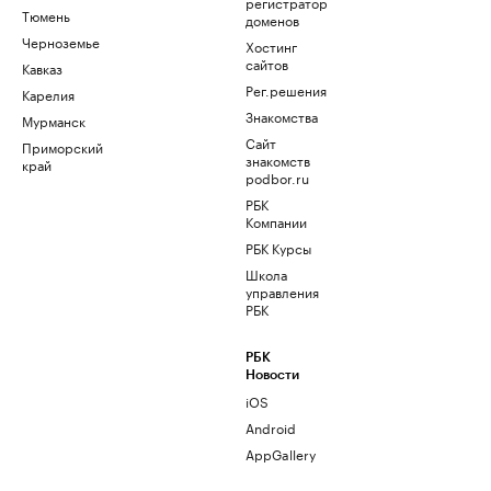
регистратор
Тюмень
доменов
Черноземье
Хостинг
сайтов
Кавказ
Рег.решения
Карелия
Знакомства
Мурманск
Сайт
Приморский
знакомств
край
podbor.ru
РБК
Компании
РБК Курсы
Школа
управления
РБК
РБК
Новости
iOS
Android
AppGallery