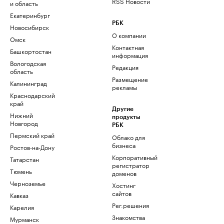
RSS Новости
и область
Екатеринбург
РБК
Новосибирск
О компании
Омск
Контактная
Башкортостан
информация
Вологодская
Редакция
область
Размещение
Калининград
рекламы
Краснодарский
край
Другие
Нижний
продукты
Новгород
РБК
Пермский край
Облако для
бизнеса
Ростов-на-Дону
Корпоративный
Татарстан
регистратор
Тюмень
доменов
Черноземье
Хостинг
сайтов
Кавказ
Рег.решения
Карелия
Знакомства
Мурманск