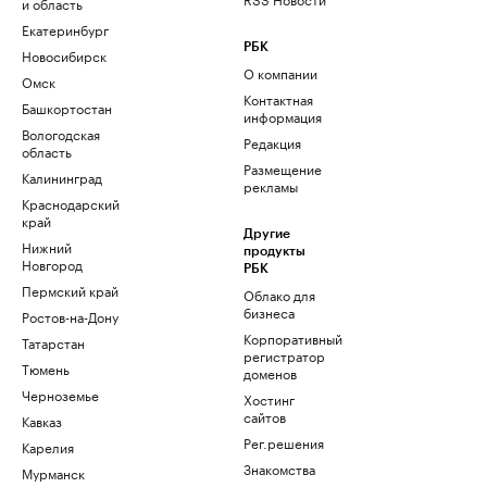
и область
Екатеринбург
РБК
Новосибирск
О компании
Омск
Контактная
Башкортостан
информация
Вологодская
Редакция
область
Размещение
Калининград
рекламы
Краснодарский
край
Другие
Нижний
продукты
Новгород
РБК
Пермский край
Облако для
бизнеса
Ростов-на-Дону
Корпоративный
Татарстан
регистратор
Тюмень
доменов
Черноземье
Хостинг
сайтов
Кавказ
Рег.решения
Карелия
Знакомства
Мурманск